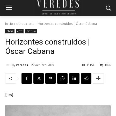
Inicio
obras
arte
Horizontes construidos | Óscar Cabana
obras
arte
pintura
Horizontes construidos |
Óscar Cabana
By
veredes
27 octubre, 2009
11154
1896
[:es]