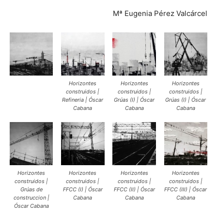
Mª Eugenia Pérez Valcárcel
Horizontes
Horizontes
Horizontes
construidos |
construidos |
construidos |
Refineria | Óscar
Grúas (I) | Óscar
Grúas (I) | Óscar
Cabana
Cabana
Cabana
Horizontes
Horizontes
Horizontes
Horizontes
construidos |
construidos |
construidos |
construidos |
Grúas de
FFCC (I) | Óscar
FFCC (II) | Óscar
FFCC (III) | Óscar
construccion |
Cabana
Cabana
Cabana
Óscar Cabana