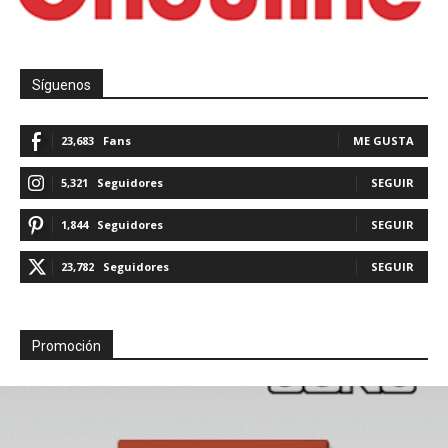
Síguenos
23,683
Fans
ME GUSTA
5,321
Seguidores
SEGUIR
1,844
Seguidores
SEGUIR
23,782
Seguidores
SEGUIR
Promoción