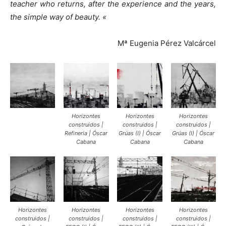
teacher who returns, after the experience and the years,
the simple way of beauty. «
Mª Eugenia Pérez Valcárcel
Horizontes
Horizontes
Horizontes
construidos |
construidos |
construidos |
Refineria | Óscar
Grúas (I) | Óscar
Grúas (I) | Óscar
Cabana
Cabana
Cabana
Horizontes
Horizontes
Horizontes
Horizontes
construidos |
construidos |
construidos |
construidos |