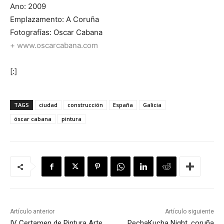
Ano: 2009
Emplazamento: A Coruña
Fotografías: Oscar Cabana
+ www.oscarcabana.com
[:]
TAGS
ciudad
construcción
España
Galicia
óscar cabana
pintura
Artículo anterior
Artículo siguiente
IV Certamen de Pintura Arte
PechaKucha Night, coruña