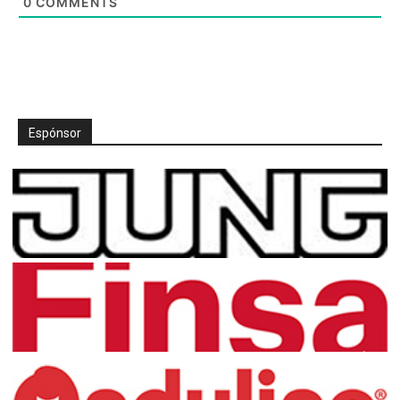
0
COMMENTS
Espónsor