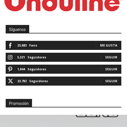
Síguenos
23,683
Fans
ME GUSTA
5,321
Seguidores
SEGUIR
1,844
Seguidores
SEGUIR
23,782
Seguidores
SEGUIR
Promoción