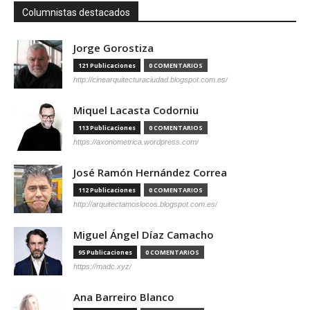
Columnistas destacados
Jorge Gorostiza
121 Publicaciones
0 COMENTARIOS
http://cinearquitecturaciudad.blogspot.com.es/
Miquel Lacasta Codorniu
113 Publicaciones
0 COMENTARIOS
https://axonometrica.wordpress.com/
José Ramón Hernández Correa
112 Publicaciones
0 COMENTARIOS
http://arquitectamoslocos.blogspot.com.es/
Miguel Ángel Díaz Camacho
95 Publicaciones
0 COMENTARIOS
https://madc.xyz/
Ana Barreiro Blanco