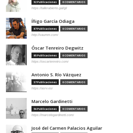
92 Publicaciones
0 COMENTARIOS
https://tallerabierto.gal/gl/
Íñigo García Odiaga
87 Publicaciones
0 COMENTARIOS
http://vaumm.com/
Óscar Tenreiro Degwitz
85 Publicaciones
0 COMENTARIOS
https://oscartenreiro.com/
Antonio S. Río Vázquez
57 Publicaciones
0 COMENTARIOS
https://asrv.es/
Marcelo Gardinetti
56 Publicaciones
0 COMENTARIOS
https://marcelogardinetti.com/
José del Carmen Palacios Aguilar