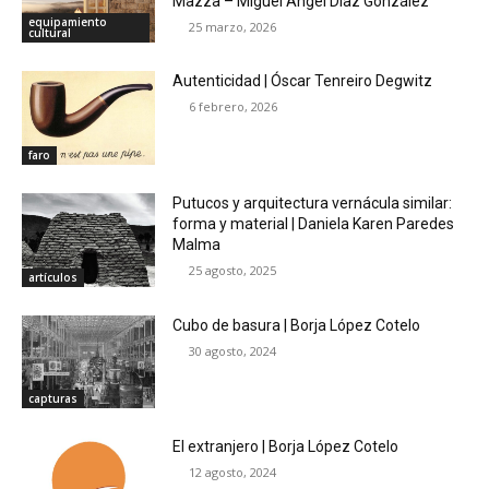
Mazza – Miguel Ángel Díaz González
equipamiento
25 marzo, 2026
cultural
Autenticidad | Óscar Tenreiro Degwitz
6 febrero, 2026
faro
Putucos y arquitectura vernácula similar:
forma y material | Daniela Karen Paredes
Malma
25 agosto, 2025
artículos
Cubo de basura | Borja López Cotelo
30 agosto, 2024
capturas
El extranjero | Borja López Cotelo
12 agosto, 2024