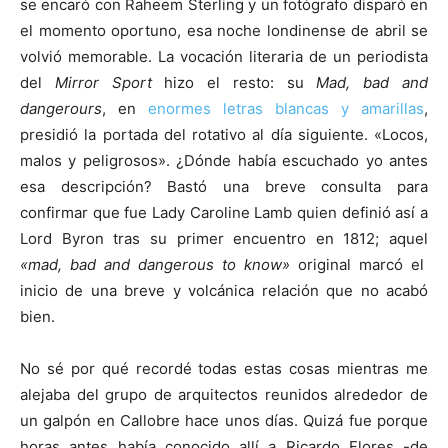
se encaró con Raheem Sterling y un fotógrafo disparó en
el momento oportuno, esa noche londinense de abril se
volvió memorable. La vocación literaria de un periodista
del
Mirror Sport
hizo el resto: su
Mad, bad and
dangerours
, en
enormes letras blancas y amarillas
,
presidió la portada del rotativo al día siguiente. «Locos,
malos y peligrosos». ¿Dónde había escuchado yo antes
esa descripción? Bastó una breve consulta para
confirmar que fue Lady Caroline Lamb quien definió así a
Lord Byron tras su primer encuentro en 1812; aquel
«mad, bad and dangerous to know»
original marcó el
inicio de una breve y volcánica relación que no acabó
bien.
No sé por qué recordé todas estas cosas mientras me
alejaba del grupo de arquitectos reunidos alrededor de
un galpón en Callobre hace unos días. Quizá fue porque
horas antes había conocido allí a Ricardo Flores -de