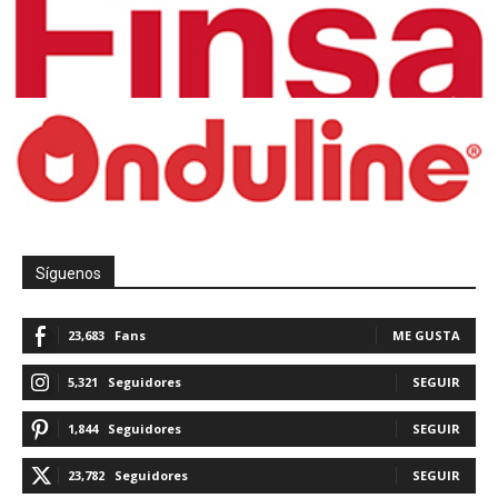
Síguenos
23,683
Fans
ME GUSTA
5,321
Seguidores
SEGUIR
1,844
Seguidores
SEGUIR
23,782
Seguidores
SEGUIR