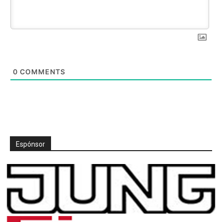
0
COMMENTS
Espónsor