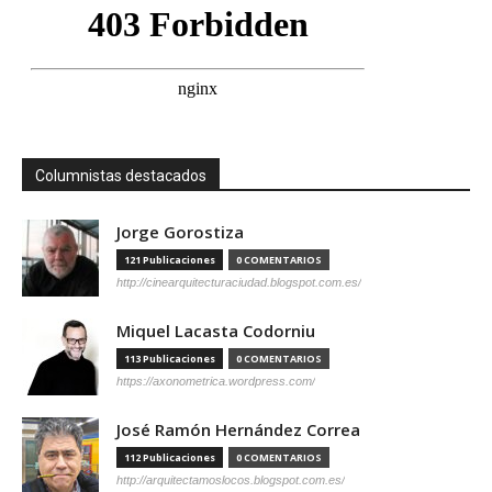
Columnistas destacados
Jorge Gorostiza
121 Publicaciones
0 COMENTARIOS
http://cinearquitecturaciudad.blogspot.com.es/
Miquel Lacasta Codorniu
113 Publicaciones
0 COMENTARIOS
https://axonometrica.wordpress.com/
José Ramón Hernández Correa
112 Publicaciones
0 COMENTARIOS
http://arquitectamoslocos.blogspot.com.es/