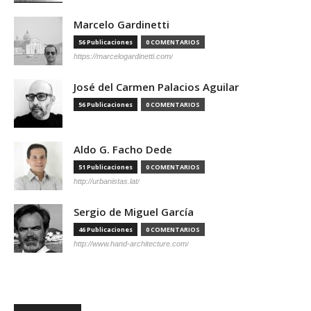
Marcelo Gardinetti
56 Publicaciones
0 COMENTARIOS
https://marcelogardinetti.com/
José del Carmen Palacios Aguilar
56 Publicaciones
0 COMENTARIOS
Aldo G. Facho Dede
51 Publicaciones
0 COMENTARIOS
http://urbanistas.lat/
Sergio de Miguel García
46 Publicaciones
0 COMENTARIOS
http://www.hand-architecture.com/