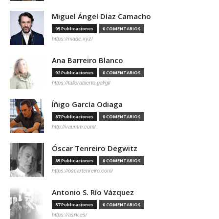
Miguel Ángel Díaz Camacho
95 Publicaciones
0 COMENTARIOS
https://madc.xyz/
Ana Barreiro Blanco
92 Publicaciones
0 COMENTARIOS
https://tallerabierto.gal/gl/
Íñigo García Odiaga
87 Publicaciones
0 COMENTARIOS
http://vaumm.com/
Óscar Tenreiro Degwitz
85 Publicaciones
0 COMENTARIOS
https://oscartenreiro.com/
Antonio S. Río Vázquez
57 Publicaciones
0 COMENTARIOS
https://asrv.es/