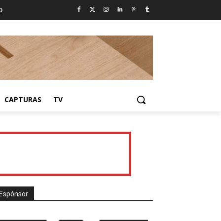
D
CAPTURAS
TV
Espónsor