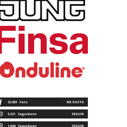
23,683
Fans
ME GUSTA
5,321
Seguidores
SEGUIR
1,844
Seguidores
SEGUIR