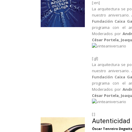
[:en]
La arquitectura se p
nuestro aniversario.
Fundación Caixa Ga
programa con el aná
Moderados por
Andr
César Portela, Joaq
[:gl]
La arquitectura se p
nuestro aniversario.
Fundación Caixa Ga
programa con el aná
Moderados por
Andr
César Portela, Joaq
[:]
Autenticidad 
Óscar Tenreiro Degwit