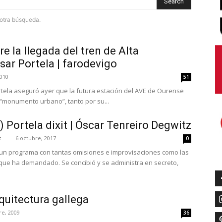
Search
e otra búsqueda.
e la llegada del tren de Alta
sar Portela | farodevigo
2010
51
ortela aseguró ayer que la futura estación del AVE de Ourense
 “monumento urbano”, tanto por su...
) Portela dixit | Óscar Tenreiro Degwitz
z
-
6 octubre, 2017
0
 un programa con tantas omisiones e improvisaciones como las
ue ha demandado. Se concibió y se administra en secreto,
quitectura gallega
re, 2009
36