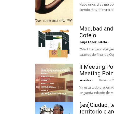
Hace unos días me oc
siendo mayor invita a
Mad, bad and
Cotelo
Borja López Cotelo
-
"Mad, bad and dangero
cuartos de final de Co
II Meeting Po
Meeting Poin
veredes
-
16 enero, 
Ya está todo preparad
segunda edición de Mee
[:es]Ciudad, t
territorio e a