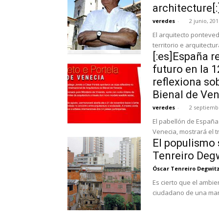
architecture[:
veredes
-
2 junio, 201
El arquitecto pontevedrés Cés
[:es]España r
futuro en la 
reflexiona so
Bienal de Ven
veredes
-
2 septiemb
El pabellón de España 
Venecia, mostrará el t
El populismo 
Tenreiro Deg
Óscar Tenreiro Degwit
Es cierto que el ambi
ciudadano de una maner