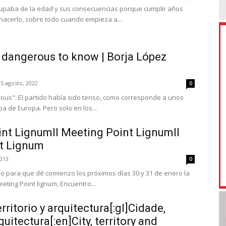
upaba de la edad y sus consecuencias porque cumplir años
 hacerlo, sobre todo cuando empieza a...
 dangerous to know | Borja López
5 agosto, 2022
0
us". El partido había sido tenso, como corresponde a unos
pa de Europa. Pero solo en los...
int LignumII Meeting Point LignumII
t Lignum
2013
0
o para que dé comienzo los próximos días 30 y 31 de enero la
ting Point lignum, Encuentro...
erritorio y arquitectura[:gl]Cidade,
rquitectura[:en]City, territory and