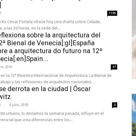
]
1
1195
ar Portela ofrece hoy una charla sobre Cidade,
territorio e arquitectura, a las 20 horas, en la sede del...
eflexiona sobre la arquitectura del
12ª Bienal de Venecia[:gl]España
bre a arquitectura do futuro na 12ª
ecia[:en]Spain...
re, 2010
47
en la 12ª Muestra Internacional de Arquitectura, La Bienal de
rabajo y las reflexiones de arquitectos nacionales...
se derrota en la ciudad | Óscar
witz
z
-
6 julio, 2018
0
ente urbano, lo decíamos la semana pasada, influye en el
a tal que crea diferencias entre los...