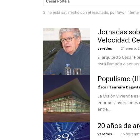
Si no está satisfecho con el resultado, por favor intent
Jornadas sobr
Velocidad: Ce
veredes
-
21 enero, 
El arquitecto César P
está llamada a ser un
Populismo (III
Óscar Tenreiro Degwit
La Misión Vivienda es
enormes inversiones q
entre...
20 años de ar
veredes
-
15 diciemb