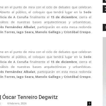
one en el punto de mira con el ciclo de debates que celebran
 Abierto al público, el coloquio que tendrá lugar en la
Sede
licia de A Coruña
finalmente el
15 de diciembre
, cierra el
lisis de nuestras bases arquitectónicas y urbanísticas.
és Fernández Albalat
, participarán en esta mesa redonda
uín Torres, Iago Seara, Manolo Gallego
y
Cristóbal Crespo
one en el punto de mira con el ciclo de debates que celebran
 Abierto al público, el coloquio que tendrá lugar en la
Sede
licia de A Coruña
finalmente el
15 de diciembre
, cierra el
lisis de nuestras bases arquitectónicas y urbanísticas.
és Fernández Albalat
, participarán en esta mesa redonda
uín Torres, Iago Seara, Manolo Gallego
y
Cristóbal Crespo
| Óscar Tenreiro Degwitz
z
-
6 febrero, 2026
0