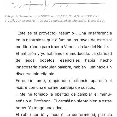
Dibujo de Sverre Fehn, de NORBERG-SCHULZ, Ch. & G. POSTIGLIONE
[1997]2007. Sverre Fehn. Opera Completa. Milán, Mondadori Electa S.p.A.
-Éste es el proyecto- resumió-. Una interferencia
en la naturaleza que difumina los rayos de este sol
mediterráneo para traer a Venecia la luz del Norte.
El anfitrión y yo habíamos enmudecido. La claridad
de esos bocetos esenciales había hecho
innecesaria cualquier palabra, habían iluminado un
discurso ininteligible.
En ese instante, rompiendo el silencio, apareció el
maître
con una enorme bandeja de cuscús.
– Me he tomado la libertad de cambiar el menú-
señaló el Profesor-. El
bacalá
no sienta bien a estas
horas. Ya tengo una edad…
El rubio sonrió y mostró su conformidad; parecía