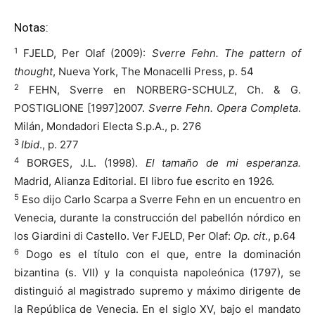
Notas:
1
FJELD, Per Olaf (2009):
Sverre Fehn. The pattern of
thought
, Nueva York, The Monacelli Press, p. 54
2
FEHN, Sverre en NORBERG-SCHULZ, Ch. & G.
POSTIGLIONE [1997]2007.
Sverre Fehn. Opera Completa
.
Milán, Mondadori Electa S.p.A., p. 276
3
Ibid
., p. 277
4
BORGES, J.L. (1998).
El tamaño de mi esperanza.
Madrid, Alianza Editorial. El libro fue escrito en 1926.
5
Eso dijo Carlo Scarpa a Sverre Fehn en un encuentro en
Venecia, durante la construcción del pabellón nórdico en
los Giardini di Castello. Ver FJELD, Per Olaf:
Op. cit
., p.64
6
Dogo es el título con el que, entre la dominación
bizantina (s. VII) y la conquista napoleónica (1797), se
distinguió al magistrado supremo y máximo dirigente de
la República de Venecia. En el siglo XV, bajo el mandato