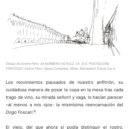
Dibujo de Sverre Fehn, de NORBERG-SCHULZ, Ch. & G. POSTIGLIONE
[1997]2007. Sverre Fehn. Opera Completa. Milán, Mondadori Electa S.p.A.
Los movimientos pausados de nuestro anfitrión, su
cuidadosa manera de posar la copa en la mesa tras cada
trago de vino, su mirada señoril y vaga, lo hacían parecer
–al menos a mis ojos- la mismísima reencarnación del
6
Dogo Foscari.
El viejo, del que ahora sí podía distinguir el rostro,