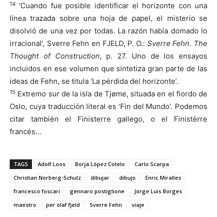
14
‘Cuando fue posible identificar el horizonte con una
línea trazada sobre una hoja de papel, el misterio se
disolvió de una vez por todas. La razón había domado lo
irracional’, Sverre Fehn en FJELD, P. O.:
Sverre Fehn. The
Thought of Construction
, p. 27. Uno de los ensayos
incluidos en ese volumen que sintetiza gran parte de las
ideas de Fehn, se titula ‘La pérdida del horizonte’.
15
Extremo sur de la isla de Tjøme, situada en el fiordo de
Oslo, cuya traducción literal es ‘Fin del Mundo’. Podemos
citar también el Finisterre gallego, o el Finistèrre
francés…
TAGS
Adolf Loos
Borja López Cotelo
Carlo Scarpa
Christian Norberg-Schulz
dibujar
dibujo
Enric Miralles
francesco foscari
gennaro postiglione
Jorge Luis Borges
maestro
per olaf fjeld
Sverre Fehn
viaje