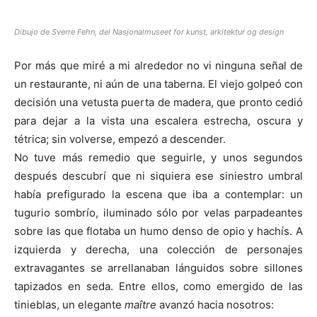
Dibujo de Sverre Fehn, del Nasjonalmuseet for kunst, arkitektur og design
Por más que miré a mi alrededor no vi ninguna señal de
un restaurante, ni aún de una taberna. El viejo golpeó con
decisión una vetusta puerta de madera, que pronto cedió
para dejar a la vista una escalera estrecha, oscura y
tétrica; sin volverse, empezó a descender.
No tuve más remedio que seguirle, y unos segundos
después descubrí que ni siquiera ese siniestro umbral
había prefigurado la escena que iba a contemplar: un
tugurio sombrío, iluminado sólo por velas parpadeantes
sobre las que flotaba un humo denso de opio y hachís. A
izquierda y derecha, una colección de personajes
extravagantes se arrellanaban lánguidos sobre sillones
tapizados en seda. Entre ellos, como emergido de las
tinieblas, un elegante
maître
avanzó hacia nosotros: