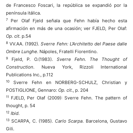
de Francesco Foscari, la república se expandió por la
península itálica.
7
Per Olaf Fjeld señala que Fehn había hecho esta
afirmación en más de una ocasión; ver FJELD, Per Olaf:
Op. cit
. p.54
8
VV.AA. (1992).
Sverre Fehn: L’Architetto del Paese dalle
Ombre Lunghe
. Nápoles, Fratelli Fiorentino.
9
Fjeld, P. O.(1983).
Sverre Fehn. The Thought of
Construction
. Nueva York, Rizzoli International
Publications Inc., p.112
10
Sverre Fehn en NORBERG-SCHULZ, Christian y
POSTIGLIONE, Gennaro:
Op. cit
., p. 204
11
FJELD, Per Olaf (2009): Sverre Fehn. The pattern of
thought, p. 54
12
Ibid
.
13
SCARPA, C. (1985).
Carlo Scarpa
. Barcelona, Gustavo
Gili.