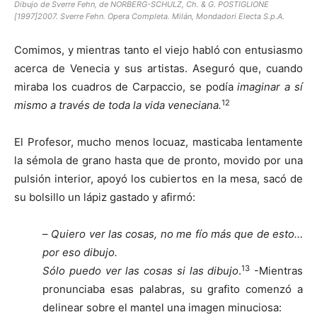
Dibujo de Sverre Fehn, de NORBERG-SCHULZ, Ch. & G. POSTIGLIONE
[1997]2007. Sverre Fehn. Opera Completa. Milán, Mondadori Electa S.p.A.
Comimos, y mientras tanto el viejo habló con entusiasmo
acerca de Venecia y sus artistas. Aseguró que, cuando
miraba los cuadros de Carpaccio, se podía
imaginar a sí
12
mismo a través de toda la vida veneciana.
El Profesor, mucho menos locuaz, masticaba lentamente
la sémola de grano hasta que de pronto, movido por una
pulsión interior, apoyó los cubiertos en la mesa, sacó de
su bolsillo un lápiz gastado y afirmó:
–
Quiero ver las cosas, no me fío más que de esto…
por eso dibujo.
13
Sólo puedo ver las cosas si las dibujo
.
-Mientras
pronunciaba esas palabras, su grafito comenzó a
delinear sobre el mantel una imagen minuciosa: