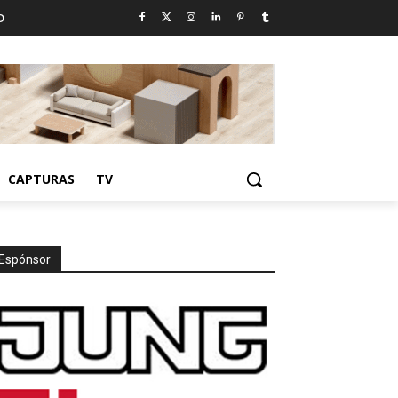
D
CAPTURAS
TV
Espónsor