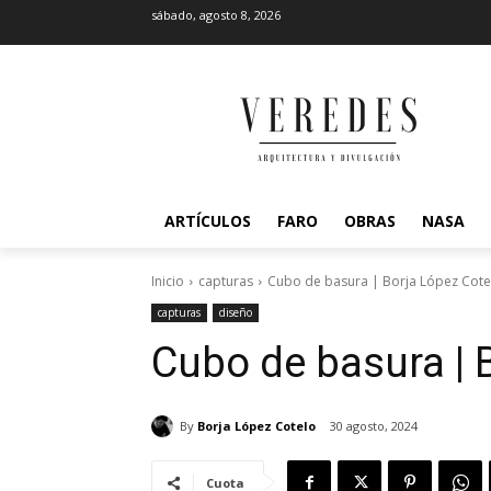
sábado, agosto 8, 2026
ARTÍCULOS
FARO
OBRAS
NASA
Inicio
capturas
Cubo de basura | Borja López Cote
capturas
diseño
Cubo de basura | 
By
Borja López Cotelo
30 agosto, 2024
Cuota