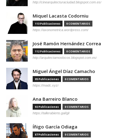
http://cinearquitecturaciudad.blogspot.com.es/
Miquel Lacasta Codorniu
113 Publicaciones
0 COMENTARIOS
https://axonometrica.wordpress.com/
José Ramón Hernández Correa
112 Publicaciones
0 COMENTARIOS
http://arquitectamoslocos.blogspot.com.es/
Miguel Ángel Díaz Camacho
95 Publicaciones
0 COMENTARIOS
https://madc.xyz/
Ana Barreiro Blanco
92 Publicaciones
0 COMENTARIOS
https://tallerabierto.gal/gl/
Íñigo García Odiaga
87 Publicaciones
0 COMENTARIOS