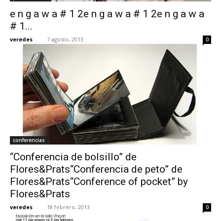
e n g a w a # 1 2e n g a w a # 1 2e n g a w a
# 1...
veredes
-
7 agosto, 2013
0
conferencias
“Conferencia de bolsillo” de
Flores&Prats“Conferencia de peto” de
Flores&Prats“Conference of pocket” by
Flores&Prats
veredes
-
18 febrero, 2013
0