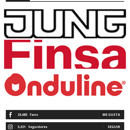
23,683
Fans
ME GUSTA
5,321
Seguidores
SEGUIR