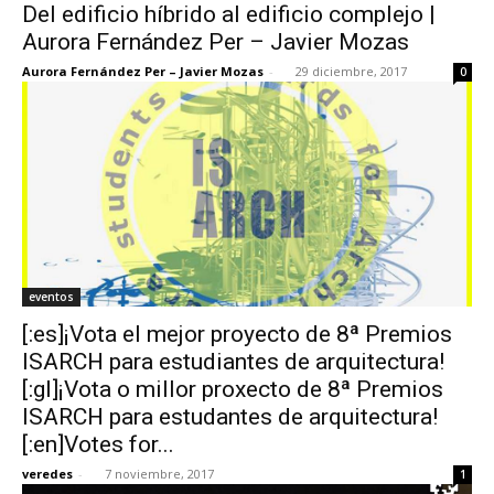
Del edificio híbrido al edificio complejo |
Aurora Fernández Per – Javier Mozas
Aurora Fernández Per – Javier Mozas
-
29 diciembre, 2017
0
eventos
[:es]¡Vota el mejor proyecto de 8ª Premios
ISARCH para estudiantes de arquitectura!
[:gl]¡Vota o millor proxecto de 8ª Premios
ISARCH para estudantes de arquitectura!
[:en]Votes for...
veredes
-
7 noviembre, 2017
1