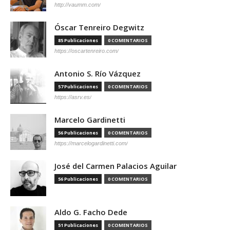
http://vaumm.com/
Óscar Tenreiro Degwitz
85 Publicaciones
0 COMENTARIOS
https://oscartenreiro.com/
Antonio S. Río Vázquez
57 Publicaciones
0 COMENTARIOS
https://asrv.es/
Marcelo Gardinetti
56 Publicaciones
0 COMENTARIOS
https://marcelogardinetti.com/
José del Carmen Palacios Aguilar
56 Publicaciones
0 COMENTARIOS
Aldo G. Facho Dede
51 Publicaciones
0 COMENTARIOS