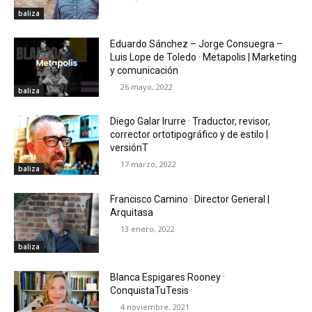
baliza
Eduardo Sánchez – Jorge Consuegra –
Luis Lope de Toledo · Metapolis | Marketing
y comunicación
26 mayo, 2022
baliza
Diego Galar Irurre · Traductor, revisor,
corrector ortotipográfico y de estilo |
versiónT
17 marzo, 2022
baliza
Francisco Camino · Director General |
Arquitasa
13 enero, 2022
baliza
Blanca Espigares Rooney ·
ConquistaTuTesis
4 noviembre, 2021