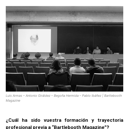
Luis Armas – Antonio Giráldez – Begoña Hermida – Pablo Ibáñez | Bartlebooth
Magazine
¿Cuál ha sido vuestra formación y trayectoria
profesional previa a “Bartlebooth Magazine”?