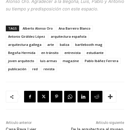
Alonso Oro
.
Agradecer a la Begoña, Luis, Pablo y Antonio
su tiempo y predisposición con este espacio.
TAGS
Alberto Alonso Oro
Ana Barreiro Blanco
Antonio Giráldez López
arquitectura española
arquitectura gallega
arte
baliza
bartlebooth mag
Begoña Hermida
en tránsito
entrevista
estudiante
joven arquitecto
luis armas
magazine
Pablo Ibáñez Ferrera
publicación
red
revista
Artículo anterior
Artículo siguiente
Casa Raya | vier
De la arquitectura al museo.