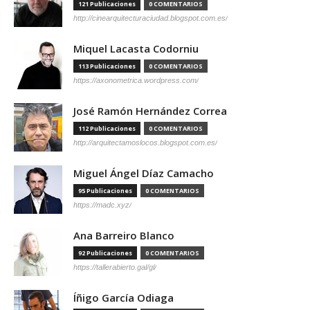
121 Publicaciones
0 COMENTARIOS
http://cinearquitecturaciudad.blogspot.com.es/
Miquel Lacasta Codorniu
113 Publicaciones
0 COMENTARIOS
https://axonometrica.wordpress.com/
José Ramón Hernández Correa
112 Publicaciones
0 COMENTARIOS
http://arquitectamoslocos.blogspot.com.es/
Miguel Ángel Díaz Camacho
95 Publicaciones
0 COMENTARIOS
https://madc.xyz/
Ana Barreiro Blanco
92 Publicaciones
0 COMENTARIOS
https://tallerabierto.gal/gl/
Íñigo García Odiaga