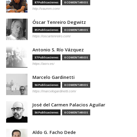
87 Publicaciones
0 COMENTARIOS
http://vaumm.com/
Óscar Tenreiro Degwitz
85 Publicaciones
0 COMENTARIOS
https://oscartenreiro.com/
Antonio S. Río Vázquez
57 Publicaciones
0 COMENTARIOS
https://asrv.es/
Marcelo Gardinetti
56 Publicaciones
0 COMENTARIOS
https://marcelogardinetti.com/
José del Carmen Palacios Aguilar
56 Publicaciones
0 COMENTARIOS
Aldo G. Facho Dede