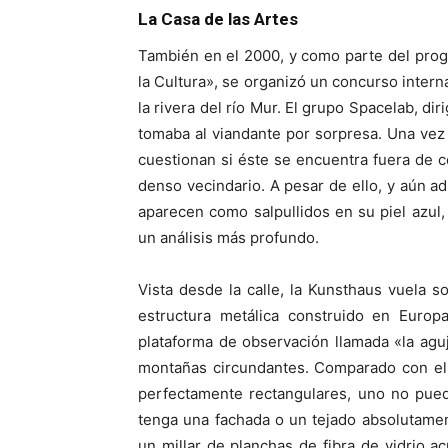
La Casa de las Artes
También en el 2000, y como parte del prog
la Cultura», se organizó un concurso intern
la rivera del río Mur. El grupo Spacelab, d
tomaba al viandante por sorpresa. Una vez 
cuestionan si éste se encuentra fuera de co
denso vecindario. A pesar de ello, y aún a
aparecen como salpullidos en su piel azul, 
un análisis más profundo.
Vista desde la calle, la Kunsthaus vuela so
estructura metálica construido en Euro
plataforma de observación llamada «la agu
montañas circundantes. Comparado con el h
perfectamente rectangulares, uno no pued
tenga una fachada o un tejado absolutame
un millar de planchas de fibra de vidrio ac