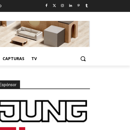
D
CAPTURAS
TV
Espónsor