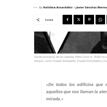
By
Halldóra Arnardóttir – Javier Sánchez Merin
Cuota
Desde principios de los sesenta, Peter Cook (n. 1936) ha 
dibujos, como Ciudad Ambulante, Ciudad Enchufable y Ciu
«De todos los edificios que 
aquellos que nos llaman la aten
mirada.»