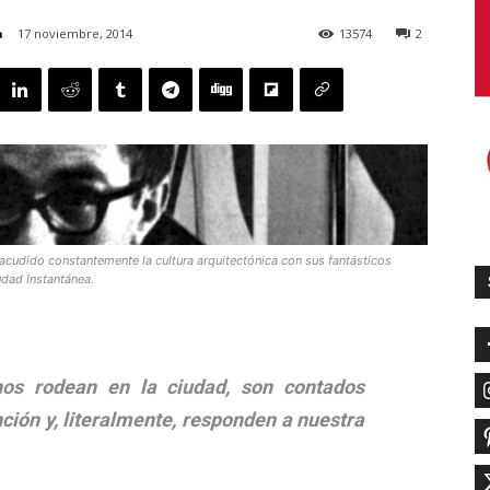
a
17 noviembre, 2014
13574
2
sacudido constantemente la cultura arquitectónica con sus fantásticos
dad Instantánea.
nos rodean en la ciudad, son contados
ción y, literalmente, responden a nuestra