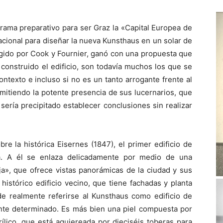
rama preparativo para ser Graz la «Capital Europea de
acional para diseñar la nueva Kunsthaus en un solar de
irigido por Cook y Fournier, ganó con una propuesta que
construido el edificio, son todavía muchos los que se
ntexto e incluso si no es un tanto arrogante frente al
dmitiendo la potente presencia de sus lucernarios, que
sería precipitado establecer conclusiones sin realizar
bre la histórica Eisernes (1847), el primer edificio de
pa. A él se enlaza delicadamente por medio de una
ja», que ofrece vistas panorámicas de la ciudad y sus
istórico edificio vecino, que tiene fachadas y planta
e realmente referirse al Kunsthaus como edificio de
nte determinado. Es más bien una piel compuesta por
rílico, que está agujereada por dieciséis toberas para