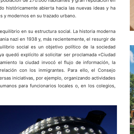
 población de 270.000 habitantes y gran reputación en
ado históricamente abierta hacia las nuevas ideas y ha
uos y modernos en su trazado urbano.
equilibrio en su estructura social. La historia moderna
mania nazi en 1938 y, más recientemente, el resurgir de
ilibrio social es un objetivo político de la sociedad
 quedó explícito al solicitar ser proclamada «Ciudad
ento la ciudad invocó el flujo de información, la
elación con los inmigrantes. Para ello, el Consejo
rsas iniciativas, por ejemplo, organizando actividades
umanos para funcionarios locales o, en los colegios,