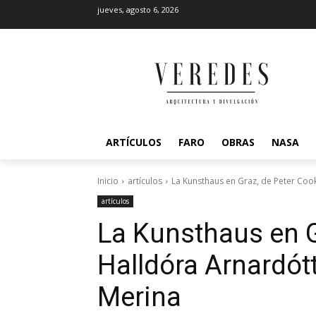
jueves, agosto 6, 2026
ARTÍCULOS
FARO
OBRAS
NASA
Inicio
artículos
La Kunsthaus en Graz, de Peter Cook 
artículos
La Kunsthaus en G
Halldóra Arnardót
Merina