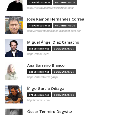
113 Publicaciones
0 COMENTARIOS
https://axonometrica.wordpress.com/
José Ramón Hernández Correa
112 Publicaciones
0 COMENTARIOS
http://arquitectamoslocos.blogspot.com.es/
Miguel Ángel Díaz Camacho
95 Publicaciones
0 COMENTARIOS
https://madc.xyz/
Ana Barreiro Blanco
92 Publicaciones
0 COMENTARIOS
https://tallerabierto.gal/gl/
Íñigo García Odiaga
87 Publicaciones
0 COMENTARIOS
http://vaumm.com/
Óscar Tenreiro Degwitz