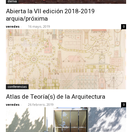
deriva
Abierta la VII edición 2018-2019
arquia/próxima
veredes
-
16 mayo, 2019
0
conferencias
Atlas de Teoría(s) de la Arquitectura
veredes
-
26 febrero, 2019
0