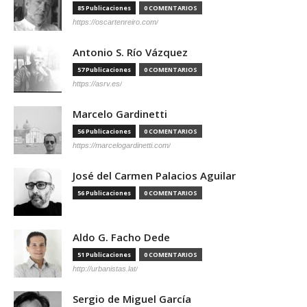
85 Publicaciones
0 COMENTARIOS
https://oscartenreiro.com/
Antonio S. Río Vázquez
57 Publicaciones
0 COMENTARIOS
https://asrv.es/
Marcelo Gardinetti
56 Publicaciones
0 COMENTARIOS
https://marcelogardinetti.com/
José del Carmen Palacios Aguilar
56 Publicaciones
0 COMENTARIOS
Aldo G. Facho Dede
51 Publicaciones
0 COMENTARIOS
http://urbanistas.lat/
Sergio de Miguel García