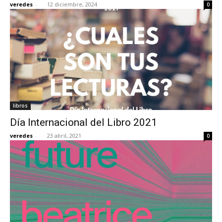
veredes
-
12 diciembre, 2024
0
[:]
libros
Día Internacional del Libro 2021
veredes
-
23 abril, 2021
0