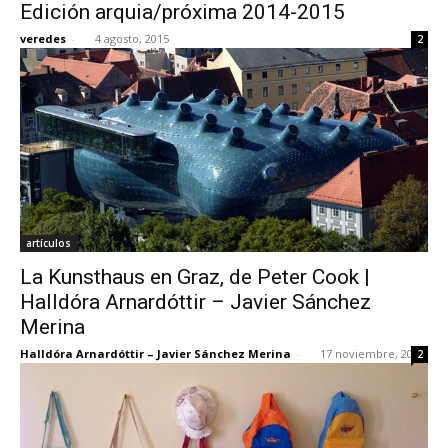
Edición arquia/próxima 2014-2015
veredes
-
4 agosto, 2015
2
artículos
La Kunsthaus en Graz, de Peter Cook |
Halldóra Arnardóttir – Javier Sánchez
Merina
Halldóra Arnardóttir – Javier Sánchez Merina
-
17 noviembre, 2014
2