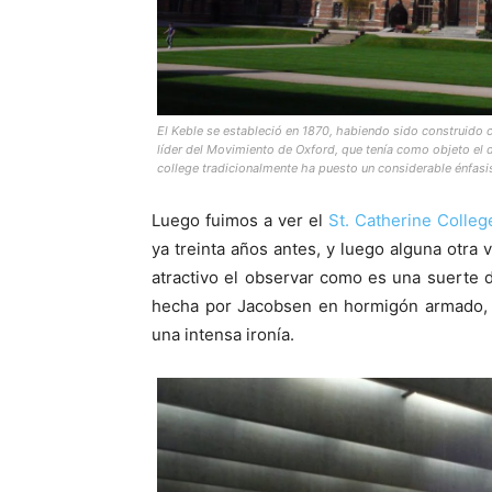
El Keble se estableció en 1870, habiendo sido construid
líder del Movimiento de Oxford, que tenía como objeto el de
college tradicionalmente ha puesto un considerable énfasi
Luego fuimos a ver el
St. Catherine Colleg
ya treinta años antes, y luego alguna otra
atractivo el observar como es una suerte 
hecha por Jacobsen en hormigón armado, y
una intensa ironía.