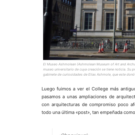
El Museo Ashmolean (Ashmolean Museum of Art and Archaeol
museo universitario de cuya creación se tiene noticia. Su p
gabinete de curiosidades de Elias Ashmole, que este donó 
Luego fuimos a ver el College más antiguo 
pasamos a unas ampliaciones de arquitect
con arquitecturas de compromiso poco afo
todo una última «post», tan empeñada como 