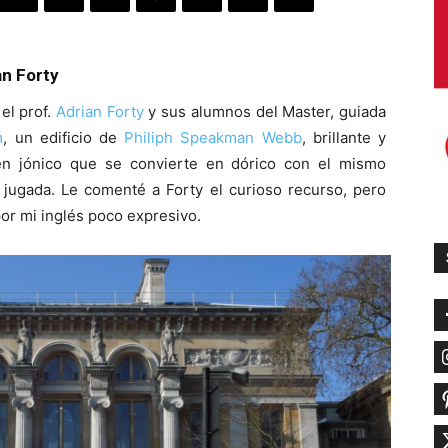
an Forty
el prof.
Adrian Forty
y sus alumnos del Master, guiada
m
, un edificio de
Philiph Speakman Webb
, brillante y
en jónico que se convierte en dórico con el mismo
 jugada. Le comenté a Forty el curioso recurso, pero
por mi inglés poco expresivo.