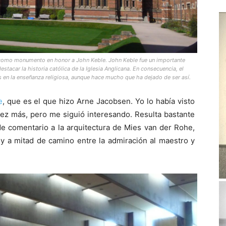
o como monumento en honor a John Keble. John Keble fue un importante
stacar la historia católica de la Iglesia Anglicana. En consecuencia, el
s en la enseñanza religiosa, aunque hace mucho que ha dejado de ser así.
e
, que es el que hizo Arne Jacobsen. Yo lo había visto
 vez más, pero me siguió interesando. Resulta bastante
de comentario a la arquitectura de Mies van der Rohe,
 a mitad de camino entre la admiración al maestro y