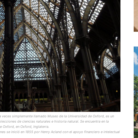
, a veces simplemente llamado Museo de la Universidad de Oxford, es un
ecciones de ciencias naturales e historia natural. Se encuentra en la
 Oxford, en Oxford, Inglaterra.
nes se inició en 1855 por Henry Acland con el apoyo financiero e intelectual