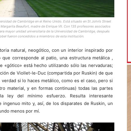
iversidad de Cambridge en el Reino Unido. Está situado en St John’s Street
r Margarita Beaufort, madre de Enrique VII. Con 135 profesores asociados
cera mayor unidad universitaria de la Universidad de Cambridge, después
obel fueron concedidos a miembros de esta institución.
ria natural, neogótico, con un interior inspirado por
 que corresponde al patio, una estructura metálica ,
ste «gótico» está hecho utilizando sólo las nervaduras;
ación de Viollet-le-Duc (compartida por Ruskin) de que
s verdad si lo haces metálico, como es el caso, pero si
tro material, y en formas continuas) todas las partes
 la ley del mínimo esfuerzo. Resulta interesante
ingenuo mito y, así, de los disparates de Ruskin, un
mundo menos por mí.