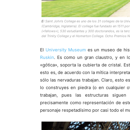
E
l Saint John’s College es uno de los 31 colleges de la Un
(Cambridge, Inglaterra).
El college fue fundado en 1511 po
(«fellows»), 530 estudiantes y 300 doctorandos, es la ter
del Trinity College y el Homerton College. Ocho Premios N
El
University Museum
es un museo de histo
Ruskin
. Es como un gran claustro, y en lo
«gótica», soporta la cubierta de cristal. E
esto es, de acuerdo con la mítica interpret
sólo las nervaduras trabajan. Claro, esto e
lo construyes en piedra (o en cualquier o
trabajan, pues las estructuras siguen
precisamente como representación de este 
personaje respetadísimo por casi todo el 