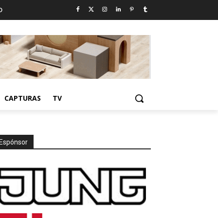
D
CAPTURAS
TV
Espónsor