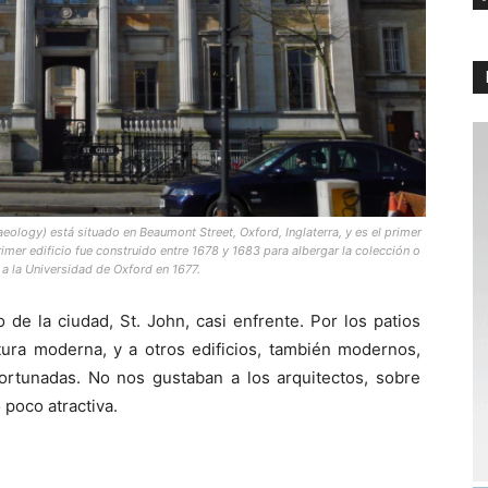
ogy) está situado en Beaumont Street, Oxford, Inglaterra, y es el primer
rimer edificio fue construido entre 1678 y 1683 para albergar la colección o
a la Universidad de Oxford en 1677.
de la ciudad, St. John, casi enfrente. Por los patios
ura moderna, y a otros edificios, también modernos,
rtunadas. No nos gustaban a los arquitectos, sobre
poco atractiva.