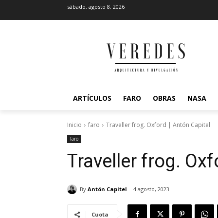
sábado, agosto 8, 2026
ARTÍCULOS
FARO
OBRAS
NASA
Inicio
faro
Traveller frog. Oxford | Antón Capitel
faro
Traveller frog. Oxf
By
Antón Capitel
4 agosto, 2023
Cuota