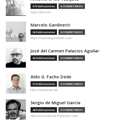
57 Publicaciones
0 COMENTARIOS
https://asrv.es/
Marcelo Gardinetti
56 Publicaciones
0 COMENTARIOS
https://marcelogardinetti.com/
José del Carmen Palacios Aguilar
56 Publicaciones
0 COMENTARIOS
Aldo G. Facho Dede
51 Publicaciones
0 COMENTARIOS
http://urbanistas.lat/
Sergio de Miguel García
46 Publicaciones
0 COMENTARIOS
http://www.hand-architecture.com/