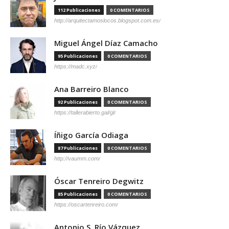
112 Publicaciones
0 COMENTARIOS
http://arquitectamoslocos.blogspot.com.es/
Miguel Ángel Díaz Camacho
95 Publicaciones
0 COMENTARIOS
https://madc.xyz/
Ana Barreiro Blanco
92 Publicaciones
0 COMENTARIOS
https://tallerabierto.gal/gl/
Íñigo García Odiaga
87 Publicaciones
0 COMENTARIOS
http://vaumm.com/
Óscar Tenreiro Degwitz
85 Publicaciones
0 COMENTARIOS
https://oscartenreiro.com/
Antonio S. Río Vázquez