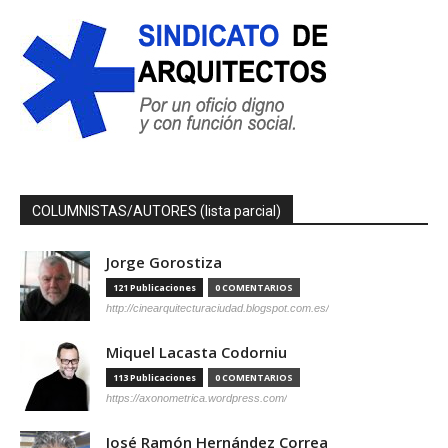
COLUMNISTAS/AUTORES (lista parcial)
Jorge Gorostiza
121 Publicaciones
0 COMENTARIOS
http://cinearquitecturaciudad.blogspot.com.es/
Miquel Lacasta Codorniu
113 Publicaciones
0 COMENTARIOS
https://axonometrica.wordpress.com/
José Ramón Hernández Correa