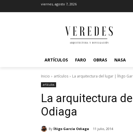
viernes, agosto 7, 2026
ARTÍCULOS
FARO
OBRAS
NASA
Inicio
artículos
La arquitectura del lugar | Íñigo Ga
artículos
La arquitectura del
Odiaga
By
Íñigo García Odiaga
11 julio, 2014