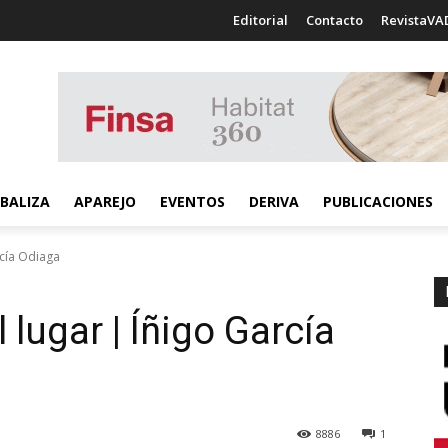
Editorial
Contacto
RevistaVA
BALIZA
APAREJO
EVENTOS
DERIVA
PUBLICACIONES
rcía Odiaga
 lugar | Íñigo García
8886
1