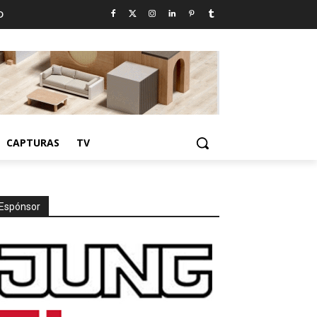
D
CAPTURAS
TV
Espónsor