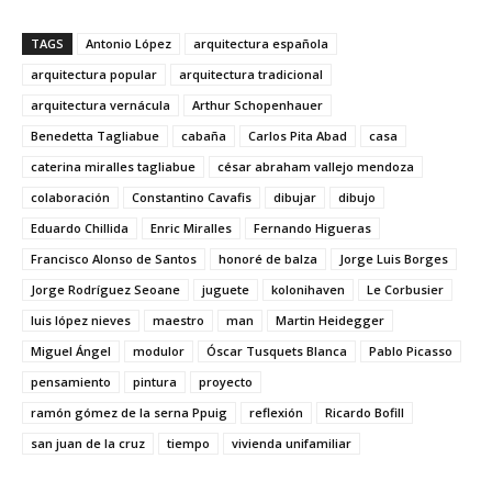
TAGS
Antonio López
arquitectura española
arquitectura popular
arquitectura tradicional
arquitectura vernácula
Arthur Schopenhauer
Benedetta Tagliabue
cabaña
Carlos Pita Abad
casa
caterina miralles tagliabue
césar abraham vallejo mendoza
colaboración
Constantino Cavafis
dibujar
dibujo
Eduardo Chillida
Enric Miralles
Fernando Higueras
Francisco Alonso de Santos
honoré de balza
Jorge Luis Borges
Jorge Rodríguez Seoane
juguete
kolonihaven
Le Corbusier
luis lópez nieves
maestro
man
Martin Heidegger
Miguel Ángel
modulor
Óscar Tusquets Blanca
Pablo Picasso
pensamiento
pintura
proyecto
ramón gómez de la serna Ppuig
reflexión
Ricardo Bofill
san juan de la cruz
tiempo
vivienda unifamiliar