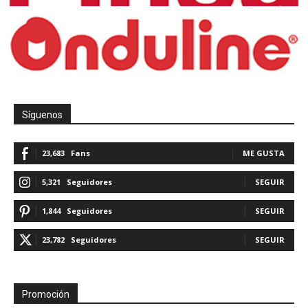
Síguenos
23,683
Fans
ME GUSTA
5,321
Seguidores
SEGUIR
1,844
Seguidores
SEGUIR
23,782
Seguidores
SEGUIR
Promoción