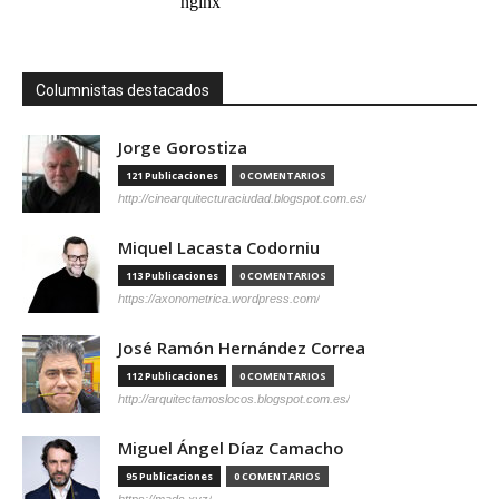
Columnistas destacados
Jorge Gorostiza
121 Publicaciones
0 COMENTARIOS
http://cinearquitecturaciudad.blogspot.com.es/
Miquel Lacasta Codorniu
113 Publicaciones
0 COMENTARIOS
https://axonometrica.wordpress.com/
José Ramón Hernández Correa
112 Publicaciones
0 COMENTARIOS
http://arquitectamoslocos.blogspot.com.es/
Miguel Ángel Díaz Camacho
95 Publicaciones
0 COMENTARIOS
https://madc.xyz/