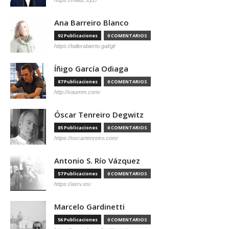
Ana Barreiro Blanco
92 Publicaciones
0 COMENTARIOS
https://tallerabierto.gal/gl/
Íñigo García Odiaga
87 Publicaciones
0 COMENTARIOS
http://vaumm.com/
Óscar Tenreiro Degwitz
85 Publicaciones
0 COMENTARIOS
https://oscartenreiro.com/
Antonio S. Río Vázquez
57 Publicaciones
0 COMENTARIOS
https://asrv.es/
Marcelo Gardinetti
56 Publicaciones
0 COMENTARIOS