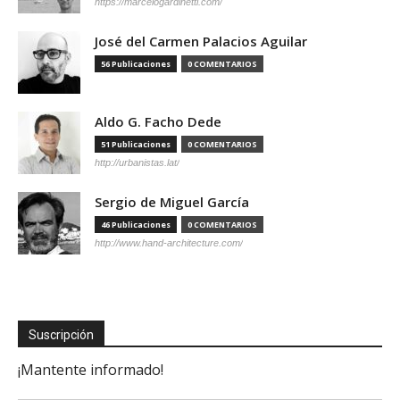
https://marcelogardinetti.com/
José del Carmen Palacios Aguilar
56 Publicaciones
0 COMENTARIOS
Aldo G. Facho Dede
51 Publicaciones
0 COMENTARIOS
http://urbanistas.lat/
Sergio de Miguel García
46 Publicaciones
0 COMENTARIOS
http://www.hand-architecture.com/
Suscripción