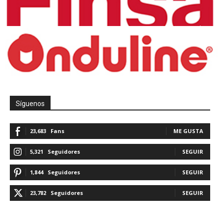
Síguenos
23,683
Fans
ME GUSTA
5,321
Seguidores
SEGUIR
1,844
Seguidores
SEGUIR
23,782
Seguidores
SEGUIR