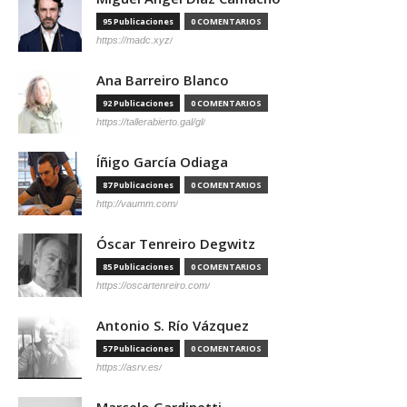
95 Publicaciones
0 COMENTARIOS
https://madc.xyz/
Ana Barreiro Blanco
92 Publicaciones
0 COMENTARIOS
https://tallerabierto.gal/gl/
Íñigo García Odiaga
87 Publicaciones
0 COMENTARIOS
http://vaumm.com/
Óscar Tenreiro Degwitz
85 Publicaciones
0 COMENTARIOS
https://oscartenreiro.com/
Antonio S. Río Vázquez
57 Publicaciones
0 COMENTARIOS
https://asrv.es/