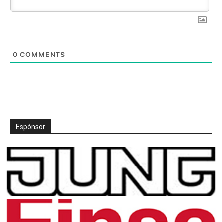
0
COMMENTS
Espónsor