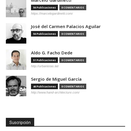
Marcelo Gardinetti
56 Publicaciones
0 COMENTARIOS
https://marcelogardinetti.com/
José del Carmen Palacios Aguilar
56 Publicaciones
0 COMENTARIOS
Aldo G. Facho Dede
51 Publicaciones
0 COMENTARIOS
http://urbanistas.lat/
Sergio de Miguel García
46 Publicaciones
0 COMENTARIOS
http://www.hand-architecture.com/
Suscripción