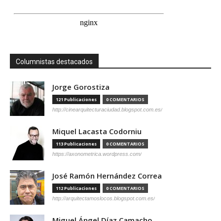
Columnistas destacados
Jorge Gorostiza
121 Publicaciones
0 COMENTARIOS
http://cinearquitecturaciudad.blogspot.com.es/
Miquel Lacasta Codorniu
113 Publicaciones
0 COMENTARIOS
https://axonometrica.wordpress.com/
José Ramón Hernández Correa
112 Publicaciones
0 COMENTARIOS
http://arquitectamoslocos.blogspot.com.es/
Miguel Ángel Díaz Camacho