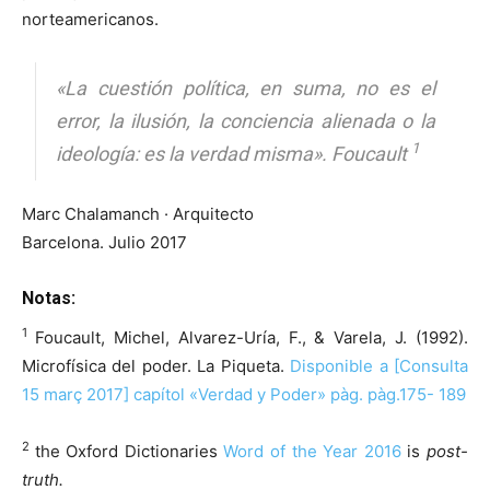
norteamericanos.
«La cuestión política, en suma, no es el
error, la ilusión, la conciencia alienada o la
1
ideología: es la verdad misma».
Foucault
Marc Chalamanch · Arquitecto
Barcelona. Julio 2017
Notas:
1
Foucault, Michel, Alvarez-Uría, F., & Varela, J. (1992).
Microfísica del poder. La Piqueta.
Disponible a [Consulta
15 març 2017] capítol «Verdad y Poder» pàg. pàg.175- 189
2
the Oxford Dictionaries
Word of the Year 2016
is
post-
truth.