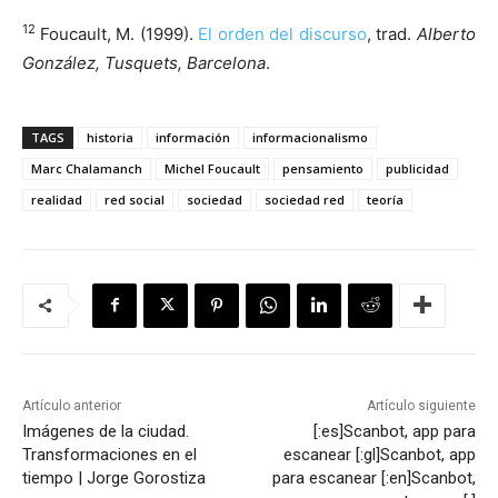
12
Foucault, M. (1999).
El orden del discurso
, trad.
Alberto
González, Tusquets, Barcelona
.
TAGS
historia
información
informacionalismo
Marc Chalamanch
Michel Foucault
pensamiento
publicidad
realidad
red social
sociedad
sociedad red
teoría
Artículo anterior
Artículo siguiente
Imágenes de la ciudad.
[:es]Scanbot, app para
Transformaciones en el
escanear [:gl]Scanbot, app
tiempo | Jorge Gorostiza
para escanear [:en]Scanbot,