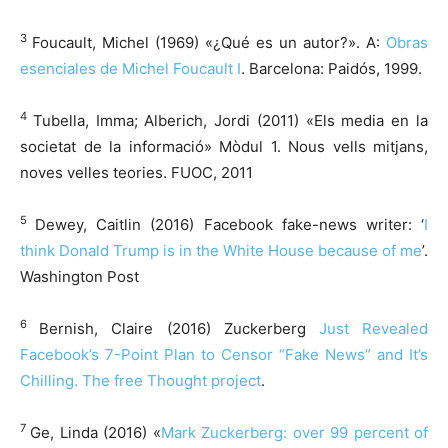
3
Foucault, Michel (1969) «¿Qué es un autor?». A:
Obras
esenciales de Michel Foucault I
. Barcelona: Paidós, 1999.
4
Tubella, Imma; Alberich, Jordi (2011) «Els media en la
societat de la informació» Mòdul 1. Nous vells mitjans,
noves velles teories. FUOC, 2011
5
Dewey, Caitlin (2016) Facebook fake-news writer: ‘
I
think Donald Trump is in the White House because of me
’.
Washington Post
6
Bernish, Claire (2016) Zuckerberg
Just Revealed
Facebook’s 7-Point Plan to Censor “Fake News” and It’s
Chilling. The free Thought project
.
7
Ge, Linda (2016) «
Mark Zuckerberg: over 99 percent of