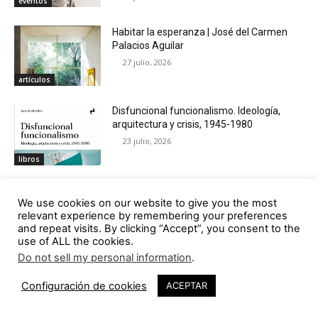
eventos
Habitar la esperanza | José del Carmen
Palacios Aguilar
27 julio, 2026
artículos
Disfuncional funcionalismo. Ideología,
arquitectura y crisis, 1945-1980
23 julio, 2026
libros
Call for Papers. VAD 16. Las huellas
We use cookies on our website to give you the most
21 julio, 2026
relevant experience by remembering your preferences
and repeat visits. By clicking “Accept”, you consent to the
deriva
use of ALL the cookies.
Do not sell my personal information
.
El Goetheanum de Rudolf Steiner.
Teosofía, antroposofía y geometría
Configuración de cookies
ACEPTAR
16 julio, 2026
libros