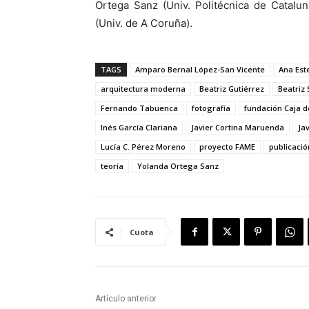
Ortega Sanz (Univ. Politécnica de Cataluny
(Univ. de A Coruña).
TAGS
Amparo Bernal López-San Vicente
Ana Es
arquitectura moderna
Beatriz Gutiérrez
Beatriz 
Fernando Tabuenca
fotografía
fundación Caja d
Inés García Clariana
Javier Cortina Maruenda
Ja
Lucía C. Pérez Moreno
proyecto FAME
publicació
teoría
Yolanda Ortega Sanz
Cuota
Artículo anterior