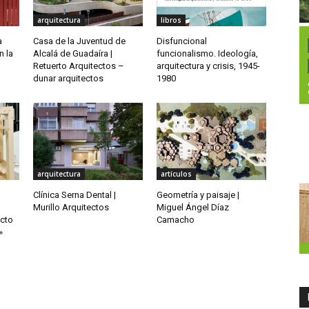
arquitectura
libros
a
Casa de la Juventud de
Disfuncional
n la
Alcalá de Guadaíra |
funcionalismo. Ideología,
Retuerto Arquitectos –
arquitectura y crisis, 1945-
dunar arquitectos
1980
arquitectura
artículos
Clínica Serna Dental |
Geometría y paisaje |
Murillo Arquitectos
Miguel Ángel Díaz
ecto
Camacho
»