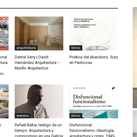
arquitectura
libros
ional
Dental Seny | David
Poética del abandono. Siza
ctura
Hernández Arquitectura –
en Panticosa
Murillo Arquitectos
rno
eventos
libros
e
Rafael Baltar, testigo de un
Disfuncional
tiempo. Arquitectura y
funcionalismo. Ideología,
–
compromiso en una Galicia
arquitectura y crisis, 1945-