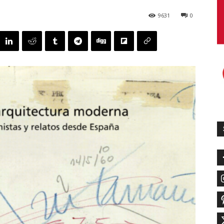
9631
0