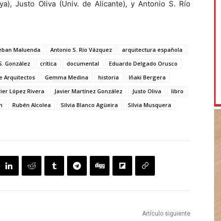
a), Justo Oliva (Univ. de Alicante), y Antonio S. Río
teban Maluenda
Antonio S. Río Vázquez
arquitectura española
S. González
crítica
documental
Eduardo Delgado Orusco
e Arquitectos
Gemma Medina
historia
Iñaki Bergera
vier López Rivera
Javier Martínez González
Justo Oliva
libro
n
Rubén Alcolea
Silvia Blanco Agüeira
Silvia Musquera
Artículo siguiente