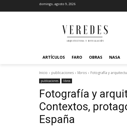
domingo, agosto 9, 2026
ARTÍCULOS
FARO
OBRAS
NASA
Inicio
publicaciones
libros
Fotografía y arquitec
publicaciones
libros
Fotografía y arqu
Contextos, protag
España