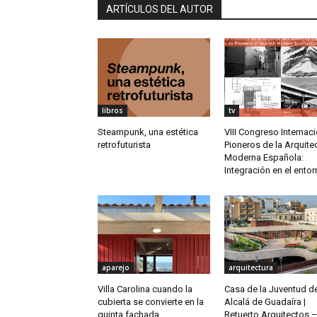
ARTÍCULOS DEL AUTOR
libros
tv
Steampunk, una estética
VIII Congreso Internac
retrofuturista
Pioneros de la Arquite
Moderna Española:
Integración en el ento
aparejo
arquitectura
Villa Carolina cuando la
Casa de la Juventud d
cubierta se convierte en la
Alcalá de Guadaíra |
quinta fachada
Retuerto Arquitectos 