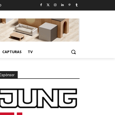
D
CAPTURAS
TV
Espónsor