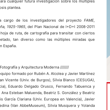
ara cualquier futura investigación sobre los múltiples
sis plantea.
 cargo de los investigadores del proyecto
FAME,
aña, 1925-1965
, del Plan Nacional de I+D+I 2008-2011
oja de ruta, de cartografía para transitar con ciertos
cetado, tan diverso como las múltiples miradas que
en España.
otografía y Arquitectura Moderna ///////
 equipo formado por Rubén A. Alcolea y Javier Martínez
an Vicente (Univ. de Burgos), Sílvia Blanco (CESUGA),
encia), Eduardo Delgado Orusco, Fernando Tabuenca y
, Ana Esteban Maluenda, Beatriz S. González y Beatriz
és García Clariana (Univ. Europea en Valencia), Javier
Medina (Van AbbeMuseum), Silvia Musquera y Yolanda