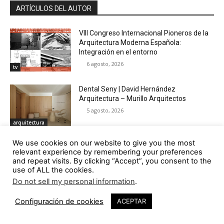
ARTÍCULOS DEL AUTOR
VIII Congreso Internacional Pioneros de la
Arquitectura Moderna Española:
Integración en el entorno
6 agosto, 2026
tv
Dental Seny | David Hernández
Arquitectura – Murillo Arquitectos
5 agosto, 2026
arquitectura
We use cookies on our website to give you the most
Poética del abandono. Siza en Panticosa
relevant experience by remembering your preferences
4 agosto, 2026
and repeat visits. By clicking “Accept”, you consent to the
use of ALL the cookies.
libros
Do not sell my personal information
.
Villa Carolina cuando la cubierta se
Configuración de cookies
ACEPTAR
convierte en la quinta fachada
30 julio, 2026