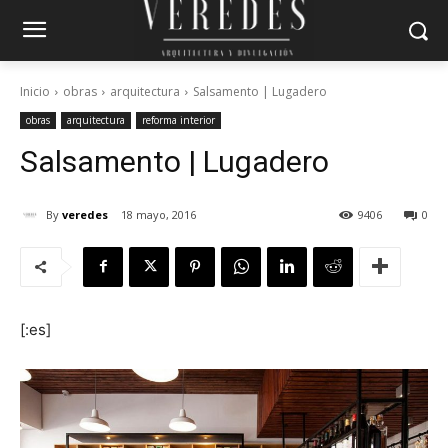
Inicio
obras
arquitectura
Salsamento | Lugadero
obras
arquitectura
reforma interior
Salsamento | Lugadero
By
veredes
18 mayo, 2016
9406
0
[:es]