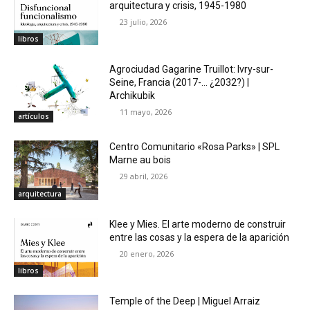
arquitectura y crisis, 1945-1980
23 julio, 2026
libros
Agrociudad Gagarine Truillot: Ivry-sur-
Seine, Francia (2017-… ¿2032?) |
Archikubik
11 mayo, 2026
artículos
Centro Comunitario «Rosa Parks» | SPL
Marne au bois
29 abril, 2026
arquitectura
Klee y Mies. El arte moderno de construir
entre las cosas y la espera de la aparición
20 enero, 2026
libros
Temple of the Deep | Miguel Arraiz