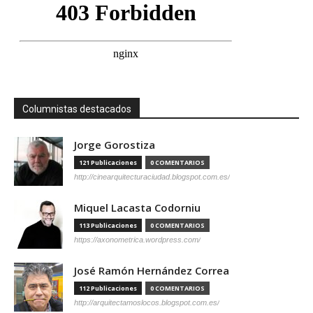
Columnistas destacados
Jorge Gorostiza
121 Publicaciones
0 COMENTARIOS
http://cinearquitecturaciudad.blogspot.com.es/
Miquel Lacasta Codorniu
113 Publicaciones
0 COMENTARIOS
https://axonometrica.wordpress.com/
José Ramón Hernández Correa
112 Publicaciones
0 COMENTARIOS
http://arquitectamoslocos.blogspot.com.es/