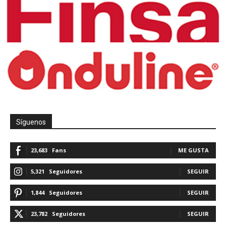
Síguenos
23,683
Fans
ME GUSTA
5,321
Seguidores
SEGUIR
1,844
Seguidores
SEGUIR
23,782
Seguidores
SEGUIR