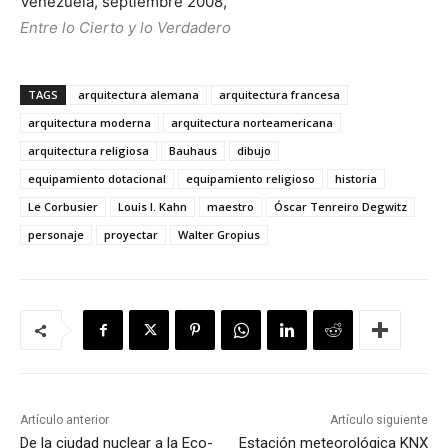
Venezuela, septiembre 2008,
Entre lo Cierto y lo Verdadero
TAGS
arquitectura alemana
arquitectura francesa
arquitectura moderna
arquitectura norteamericana
arquitectura religiosa
Bauhaus
dibujo
equipamiento dotacional
equipamiento religioso
historia
Le Corbusier
Louis I. Kahn
maestro
Óscar Tenreiro Degwitz
personaje
proyectar
Walter Gropius
Artículo anterior
Artículo siguiente
De la ciudad nuclear a la Eco-
Estación meteorológica KNX