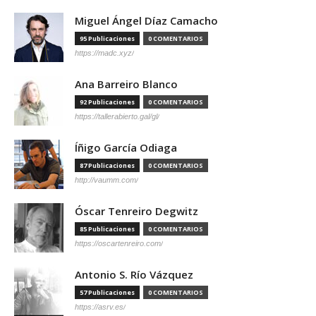
Miguel Ángel Díaz Camacho
95 Publicaciones
0 COMENTARIOS
https://madc.xyz/
Ana Barreiro Blanco
92 Publicaciones
0 COMENTARIOS
https://tallerabierto.gal/gl/
Íñigo García Odiaga
87 Publicaciones
0 COMENTARIOS
http://vaumm.com/
Óscar Tenreiro Degwitz
85 Publicaciones
0 COMENTARIOS
https://oscartenreiro.com/
Antonio S. Río Vázquez
57 Publicaciones
0 COMENTARIOS
https://asrv.es/