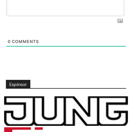
0
COMMENTS
Espónsor