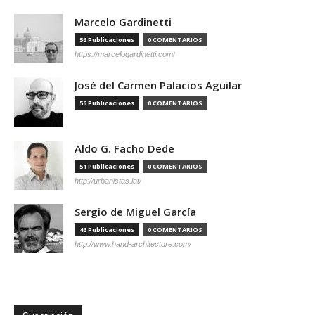
Marcelo Gardinetti
56 Publicaciones
0 COMENTARIOS
https://marcelogardinetti.com/
José del Carmen Palacios Aguilar
56 Publicaciones
0 COMENTARIOS
Aldo G. Facho Dede
51 Publicaciones
0 COMENTARIOS
http://urbanistas.lat/
Sergio de Miguel García
46 Publicaciones
0 COMENTARIOS
http://www.hand-architecture.com/