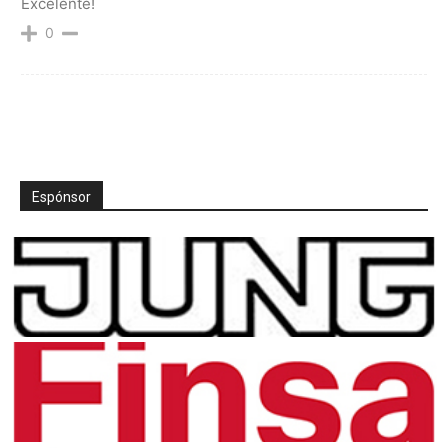
Excelente!
0
Espónsor