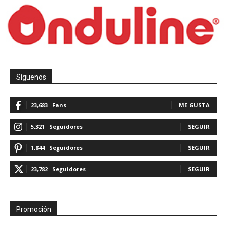
Síguenos
23,683
Fans
ME GUSTA
5,321
Seguidores
SEGUIR
1,844
Seguidores
SEGUIR
23,782
Seguidores
SEGUIR
Promoción