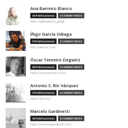
Ana Barreiro Blanco
92 Publicaciones
0 COMENTARIOS
https://tallerabierto.gal/gl/
Íñigo García Odiaga
87 Publicaciones
0 COMENTARIOS
http://vaumm.com/
Óscar Tenreiro Degwitz
85 Publicaciones
0 COMENTARIOS
https://oscartenreiro.com/
Antonio S. Río Vázquez
57 Publicaciones
0 COMENTARIOS
https://asrv.es/
Marcelo Gardinetti
56 Publicaciones
0 COMENTARIOS
https://marcelogardinetti.com/