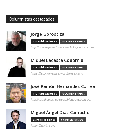
Columnistas destacados
Jorge Gorostiza
121 Publicaciones
0 COMENTARIOS
http://cinearquitecturaciudad.blogspot.com.es/
Miquel Lacasta Codorniu
113 Publicaciones
0 COMENTARIOS
https://axonometrica.wordpress.com/
José Ramón Hernández Correa
112 Publicaciones
0 COMENTARIOS
http://arquitectamoslocos.blogspot.com.es/
Miguel Ángel Díaz Camacho
95 Publicaciones
0 COMENTARIOS
https://madc.xyz/