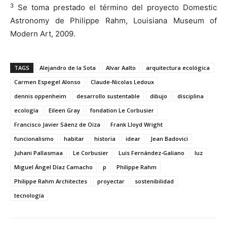
3
Se toma prestado el término del proyecto Domestic
Astronomy de Philippe Rahm, Louisiana Museum of
Modern Art, 2009.
TAGS
Alejandro de la Sota
Alvar Aalto
arquitectura ecológica
Carmen Espegel Alonso
Claude-Nicolas Ledoux
dennis oppenheim
desarrollo sustentable
dibujo
disciplina
ecología
Eileen Gray
fondation Le Corbusier
Francisco Javier Sáenz de Oiza
Frank Lloyd Wright
funcionalismo
habitar
historia
idear
Jean Badovici
Juhani Pallasmaa
Le Corbusier
Luis Fernández-Galiano
luz
Miguel Ángel Díaz Camacho
p
Philippe Rahm
Philippe Rahm Architectes
proyectar
sostenibilidad
tecnología