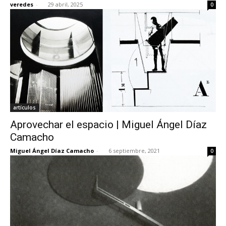
veredes
-
29 abril, 2025
0
[:]
artículos
Aprovechar el espacio | Miguel Ángel Díaz
Camacho
Miguel Ángel Díaz Camacho
-
6 septiembre, 2021
0