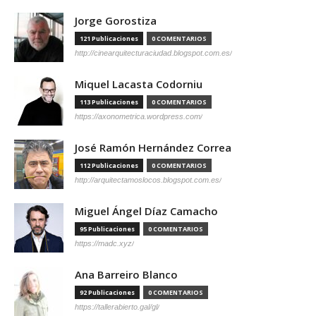
Jorge Gorostiza
121 Publicaciones
0 COMENTARIOS
http://cinearquitecturaciudad.blogspot.com.es/
Miquel Lacasta Codorniu
113 Publicaciones
0 COMENTARIOS
https://axonometrica.wordpress.com/
José Ramón Hernández Correa
112 Publicaciones
0 COMENTARIOS
http://arquitectamoslocos.blogspot.com.es/
Miguel Ángel Díaz Camacho
95 Publicaciones
0 COMENTARIOS
https://madc.xyz/
Ana Barreiro Blanco
92 Publicaciones
0 COMENTARIOS
https://tallerabierto.gal/gl/