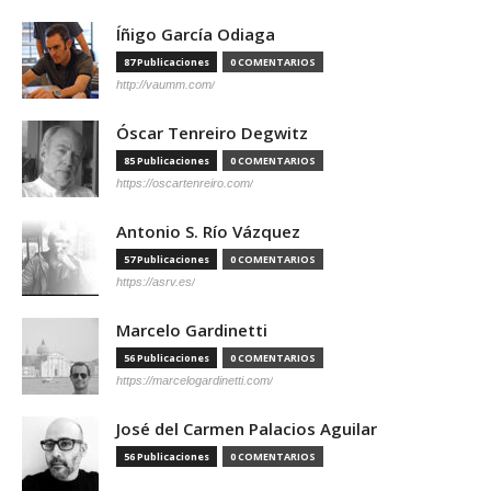
Íñigo García Odiaga
87 Publicaciones
0 COMENTARIOS
http://vaumm.com/
Óscar Tenreiro Degwitz
85 Publicaciones
0 COMENTARIOS
https://oscartenreiro.com/
Antonio S. Río Vázquez
57 Publicaciones
0 COMENTARIOS
https://asrv.es/
Marcelo Gardinetti
56 Publicaciones
0 COMENTARIOS
https://marcelogardinetti.com/
José del Carmen Palacios Aguilar
56 Publicaciones
0 COMENTARIOS