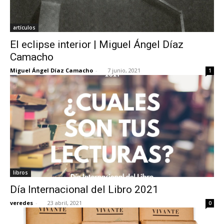
artículos
El eclipse interior | Miguel Ángel Díaz
Camacho
Miguel Ángel Díaz Camacho
-
7 junio, 2021
1
libros
Día Internacional del Libro 2021
veredes
-
23 abril, 2021
0