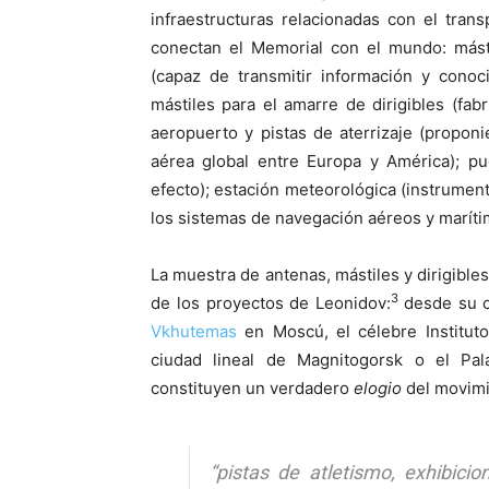
infraestructuras relacionadas con el tran
conectan el Memorial con el mundo: mást
(capaz de transmitir información y conoc
mástiles para el amarre de dirigibles (fabr
aeropuerto y pistas de aterrizaje (propo
aérea global entre Europa y América); pu
efecto); estación meteorológica (instrume
los sistemas de navegación aéreos y maríti
La muestra de antenas, mástiles y dirigibl
3
de los proyectos de Leonidov:
desde su 
Vkhutemas
en Moscú, el célebre Instituto
ciudad lineal de Magnitogorsk o el Pa
constituyen un verdadero
elogio
del movimi
“pistas de atletismo, exhibici