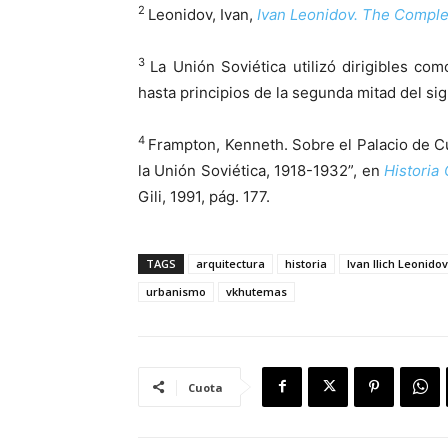
2
Leonidov, Ivan,
Ivan Leonidov. The Comple
3
La Unión Soviética utilizó dirigibles co
hasta principios de la segunda mitad del sig
4
Frampton, Kenneth. Sobre el Palacio de Cu
la Unión Soviética, 1918-1932”, en
Historia 
Gili, 1991, pág. 177.
TAGS
arquitectura
historia
Ivan Ilich Leonidov
urbanismo
vkhutemas
Cuota