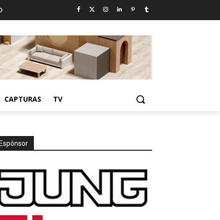
D
CAPTURAS
TV
Espónsor