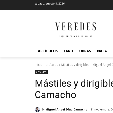
sábado, agosto 8, 2026
ARTÍCULOS
FARO
OBRAS
NASA
Inicio
artículos
Mástiles y dirigibles | Miguel Ánge
artículos
Mástiles y dirigib
Camacho
By
Miguel Ángel Díaz Camacho
11 noviembre, 2