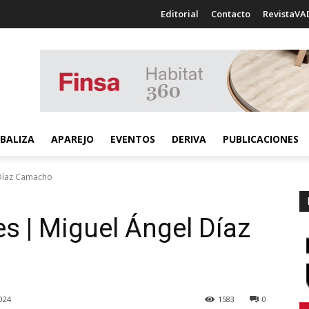
Editorial
Contacto
RevistaVA
BALIZA
APAREJO
EVENTOS
DERIVA
PUBLICACIONES
l Díaz Camacho
les | Miguel Ángel Díaz
024
1583
0