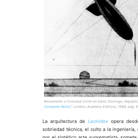
Monumento a Cristobal Colón en Santo Domingo, República
Complete Works
”, London, Academy Editions, 1988, pág. 6
La arquitectura de
Leonidov
opera desde
sobriedad técnica, el culto a la ingeniería,
por el sintético arte
suprematista
, somete