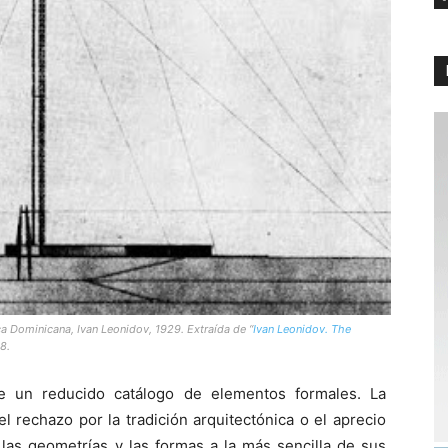
 Dominicana, Ivan Leonidov, 1929. Extraída de “
Ivan Leonidov. The
8.
 un reducido catálogo de elementos formales. La
 el rechazo por la tradición arquitectónica o el aprecio
 las geometrías y las formas a la más sencilla de sus