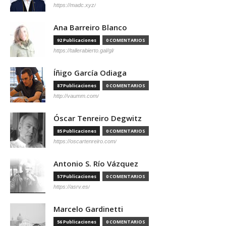
https://madc.xyz/
Ana Barreiro Blanco
92 Publicaciones
0 COMENTARIOS
https://tallerabierto.gal/gl/
Íñigo García Odiaga
87 Publicaciones
0 COMENTARIOS
http://vaumm.com/
Óscar Tenreiro Degwitz
85 Publicaciones
0 COMENTARIOS
https://oscartenreiro.com/
Antonio S. Río Vázquez
57 Publicaciones
0 COMENTARIOS
https://asrv.es/
Marcelo Gardinetti
56 Publicaciones
0 COMENTARIOS