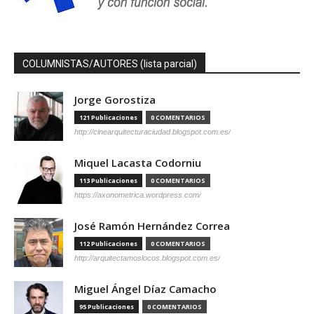
COLUMNISTAS/AUTORES (lista parcial)
Jorge Gorostiza
121 Publicaciones
0 COMENTARIOS
http://cinearquitecturaciudad.blogspot.com.es/
Miquel Lacasta Codorniu
113 Publicaciones
0 COMENTARIOS
https://axonometrica.wordpress.com/
José Ramón Hernández Correa
112 Publicaciones
0 COMENTARIOS
http://arquitectamoslocos.blogspot.com.es/
Miguel Ángel Díaz Camacho
95 Publicaciones
0 COMENTARIOS