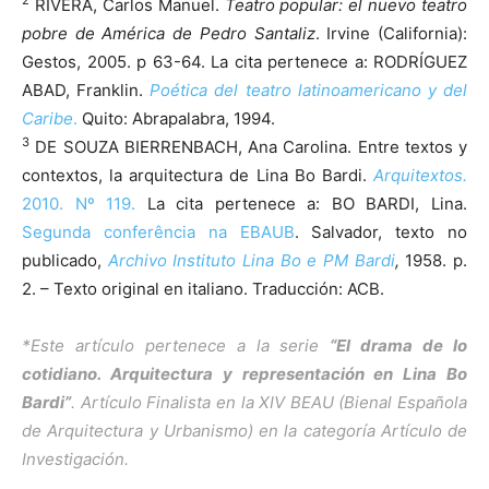
RIVERA, Carlos Manuel.
Teatro popular: el nuevo teatro
pobre de América de Pedro Santaliz
. Irvine (California):
Gestos, 2005. p 63-64. La cita pertenece a: RODRÍGUEZ
ABAD, Franklin.
Poética del teatro latinoamericano y del
Caribe
.
Quito: Abrapalabra, 1994.
3
DE SOUZA BIERRENBACH, Ana Carolina. Entre textos y
contextos, la arquitectura de Lina Bo Bardi.
Arquitextos.
2010. Nº 119.
La cita pertenece a: BO BARDI, Lina.
Segunda conferência na EBAUB
. Salvador, texto no
publicado,
Archivo Instituto Lina Bo e PM Bardi
,
1958. p.
2. – Texto original en italiano. Traducción: ACB.
*Este artículo pertenece a la serie
“El drama de lo
cotidiano. Arquitectura y representación en Lina Bo
Bardi”
. Artículo Finalista en la XIV BEAU (Bienal Española
de Arquitectura y Urbanismo) en la categoría Artículo de
Investigación.