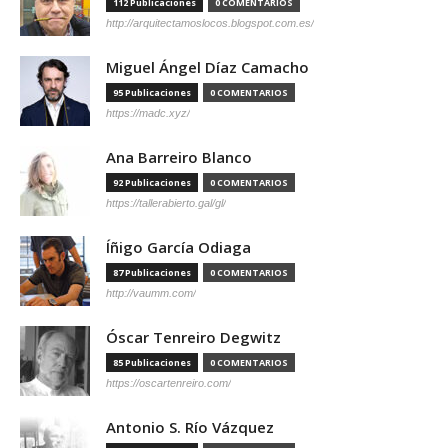
112 Publicaciones
0 COMENTARIOS
http://arquitectamoslocos.blogspot.com.es/
Miguel Ángel Díaz Camacho
95 Publicaciones
0 COMENTARIOS
https://madc.xyz/
Ana Barreiro Blanco
92 Publicaciones
0 COMENTARIOS
https://tallerabierto.gal/gl/
Íñigo García Odiaga
87 Publicaciones
0 COMENTARIOS
http://vaumm.com/
Óscar Tenreiro Degwitz
85 Publicaciones
0 COMENTARIOS
https://oscartenreiro.com/
Antonio S. Río Vázquez