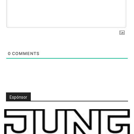
0
COMMENTS
Espónsor