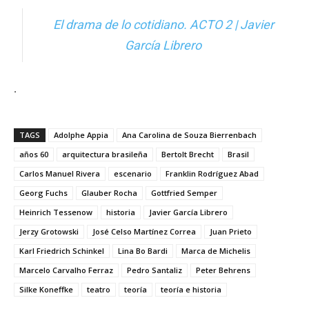
El drama de lo cotidiano. ACTO 2 | Javier
García Librero
.
TAGS
Adolphe Appia
Ana Carolina de Souza Bierrenbach
años 60
arquitectura brasileña
Bertolt Brecht
Brasil
Carlos Manuel Rivera
escenario
Franklin Rodríguez Abad
Georg Fuchs
Glauber Rocha
Gottfried Semper
Heinrich Tessenow
historia
Javier García Librero
Jerzy Grotowski
José Celso Martínez Correa
Juan Prieto
Karl Friedrich Schinkel
Lina Bo Bardi
Marca de Michelis
Marcelo Carvalho Ferraz
Pedro Santaliz
Peter Behrens
Silke Koneffke
teatro
teoría
teoría e historia