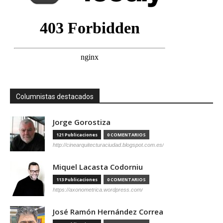
Columnistas destacados
Jorge Gorostiza
121 Publicaciones
0 COMENTARIOS
http://cinearquitecturaciudad.blogspot.com.es/
Miquel Lacasta Codorniu
113 Publicaciones
0 COMENTARIOS
https://axonometrica.wordpress.com/
José Ramón Hernández Correa