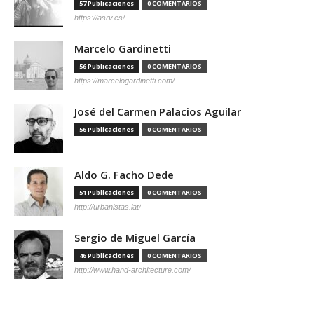
57 Publicaciones
0 COMENTARIOS
https://asrv.es/
Marcelo Gardinetti
56 Publicaciones
0 COMENTARIOS
https://marcelogardinetti.com/
José del Carmen Palacios Aguilar
56 Publicaciones
0 COMENTARIOS
Aldo G. Facho Dede
51 Publicaciones
0 COMENTARIOS
http://urbanistas.lat/
Sergio de Miguel García
46 Publicaciones
0 COMENTARIOS
http://www.hand-architecture.com/