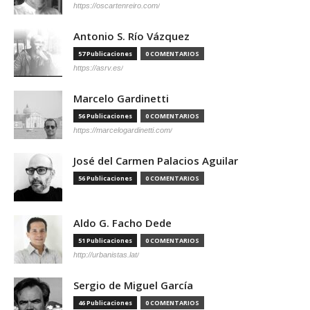
https://oscartenreiro.com/
Antonio S. Río Vázquez
57 Publicaciones
0 COMENTARIOS
https://asrv.es/
Marcelo Gardinetti
56 Publicaciones
0 COMENTARIOS
https://marcelogardinetti.com/
José del Carmen Palacios Aguilar
56 Publicaciones
0 COMENTARIOS
Aldo G. Facho Dede
51 Publicaciones
0 COMENTARIOS
http://urbanistas.lat/
Sergio de Miguel García
46 Publicaciones
0 COMENTARIOS