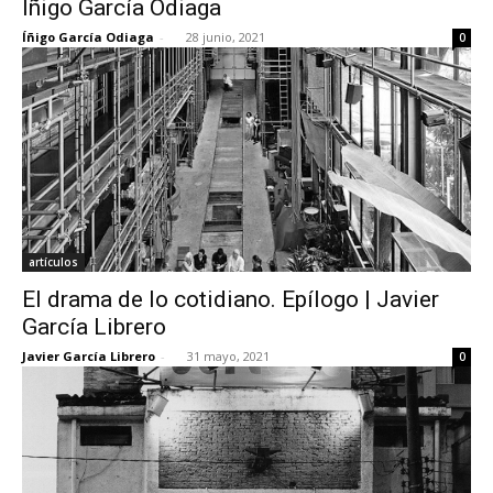
Íñigo García Odiaga
Íñigo García Odiaga
-
28 junio, 2021
0
[:]
artículos
El drama de lo cotidiano. Epílogo | Javier
García Librero
Javier García Librero
-
31 mayo, 2021
0