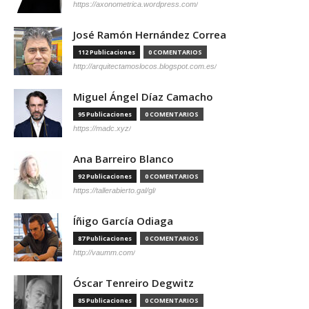
https://axonometrica.wordpress.com/
José Ramón Hernández Correa
112 Publicaciones
0 COMENTARIOS
http://arquitectamoslocos.blogspot.com.es/
Miguel Ángel Díaz Camacho
95 Publicaciones
0 COMENTARIOS
https://madc.xyz/
Ana Barreiro Blanco
92 Publicaciones
0 COMENTARIOS
https://tallerabierto.gal/gl/
Íñigo García Odiaga
87 Publicaciones
0 COMENTARIOS
http://vaumm.com/
Óscar Tenreiro Degwitz
85 Publicaciones
0 COMENTARIOS