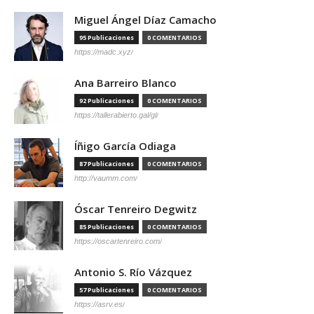
Miguel Ángel Díaz Camacho
95 Publicaciones
0 COMENTARIOS
https://madc.xyz/
Ana Barreiro Blanco
92 Publicaciones
0 COMENTARIOS
https://tallerabierto.gal/gl/
Íñigo García Odiaga
87 Publicaciones
0 COMENTARIOS
http://vaumm.com/
Óscar Tenreiro Degwitz
85 Publicaciones
0 COMENTARIOS
https://oscartenreiro.com/
Antonio S. Río Vázquez
57 Publicaciones
0 COMENTARIOS
https://asrv.es/