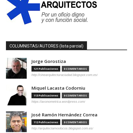
COLUMNISTAS/AUTORES (lista parcial)
Jorge Gorostiza
121 Publicaciones
0 COMENTARIOS
http://cinearquitecturaciudad.blogspot.com.es/
Miquel Lacasta Codorniu
113 Publicaciones
0 COMENTARIOS
https://axonometrica.wordpress.com/
José Ramón Hernández Correa
112 Publicaciones
0 COMENTARIOS
http://arquitectamoslocos.blogspot.com.es/