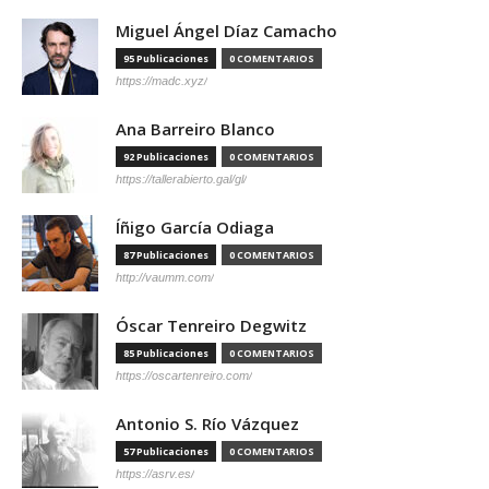
Miguel Ángel Díaz Camacho
95 Publicaciones
0 COMENTARIOS
https://madc.xyz/
Ana Barreiro Blanco
92 Publicaciones
0 COMENTARIOS
https://tallerabierto.gal/gl/
Íñigo García Odiaga
87 Publicaciones
0 COMENTARIOS
http://vaumm.com/
Óscar Tenreiro Degwitz
85 Publicaciones
0 COMENTARIOS
https://oscartenreiro.com/
Antonio S. Río Vázquez
57 Publicaciones
0 COMENTARIOS
https://asrv.es/