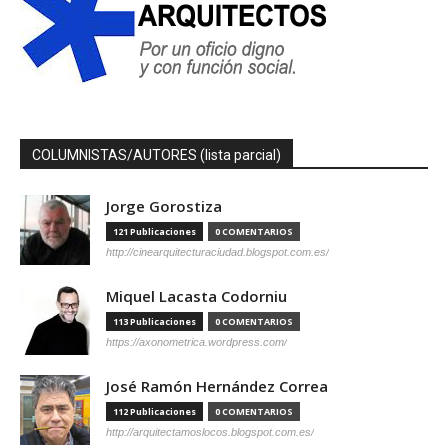
COLUMNISTAS/AUTORES (lista parcial)
Jorge Gorostiza
121 Publicaciones
0 COMENTARIOS
http://cinearquitecturaciudad.blogspot.com.es/
Miquel Lacasta Codorniu
113 Publicaciones
0 COMENTARIOS
https://axonometrica.wordpress.com/
José Ramón Hernández Correa
112 Publicaciones
0 COMENTARIOS
http://arquitectamoslocos.blogspot.com.es/