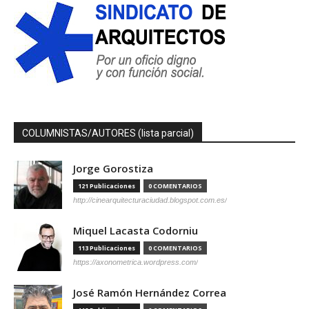
COLUMNISTAS/AUTORES (lista parcial)
Jorge Gorostiza
121 Publicaciones
0 COMENTARIOS
http://cinearquitecturaciudad.blogspot.com.es/
Miquel Lacasta Codorniu
113 Publicaciones
0 COMENTARIOS
https://axonometrica.wordpress.com/
José Ramón Hernández Correa