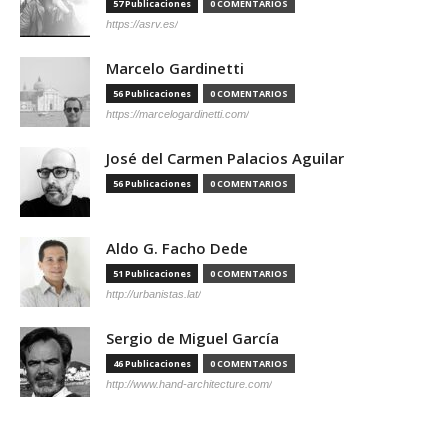
57 Publicaciones
0 COMENTARIOS
https://asrv.es/
Marcelo Gardinetti
56 Publicaciones
0 COMENTARIOS
https://marcelogardinetti.com/
José del Carmen Palacios Aguilar
56 Publicaciones
0 COMENTARIOS
Aldo G. Facho Dede
51 Publicaciones
0 COMENTARIOS
http://urbanistas.lat/
Sergio de Miguel García
46 Publicaciones
0 COMENTARIOS
http://www.hand-architecture.com/