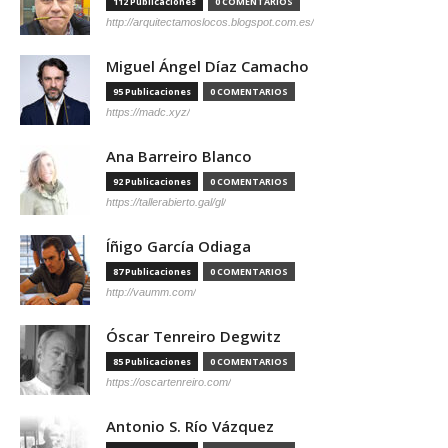
112 Publicaciones
0 COMENTARIOS
http://arquitectamoslocos.blogspot.com.es/
Miguel Ángel Díaz Camacho
95 Publicaciones
0 COMENTARIOS
https://madc.xyz/
Ana Barreiro Blanco
92 Publicaciones
0 COMENTARIOS
https://tallerabierto.gal/gl/
Íñigo García Odiaga
87 Publicaciones
0 COMENTARIOS
http://vaumm.com/
Óscar Tenreiro Degwitz
85 Publicaciones
0 COMENTARIOS
https://oscartenreiro.com/
Antonio S. Río Vázquez