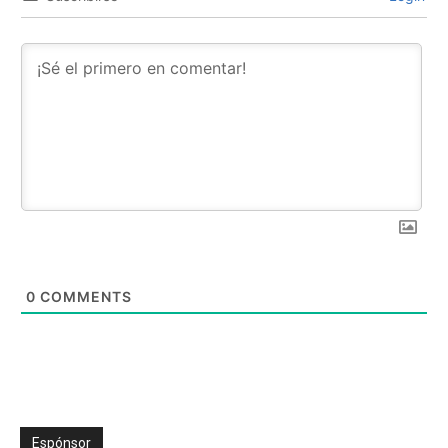
0
COMMENTS
Espónsor