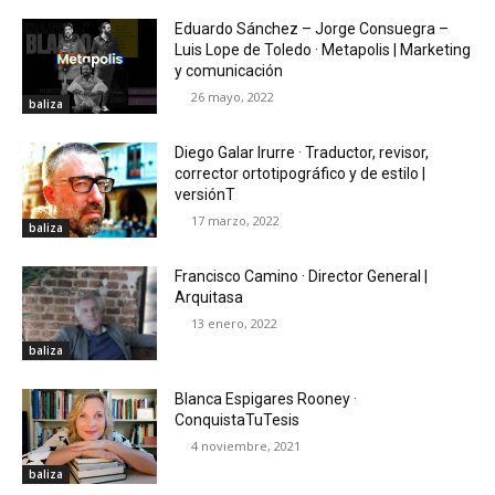
Eduardo Sánchez – Jorge Consuegra –
Luis Lope de Toledo · Metapolis | Marketing
y comunicación
26 mayo, 2022
baliza
Diego Galar Irurre · Traductor, revisor,
corrector ortotipográfico y de estilo |
versiónT
17 marzo, 2022
baliza
Francisco Camino · Director General |
Arquitasa
13 enero, 2022
baliza
Blanca Espigares Rooney ·
ConquistaTuTesis
4 noviembre, 2021
baliza