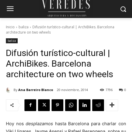
Inicio
baliza
Difusión turístico-cultural | ArchiBikes. Barcelona
architecture on two wheels
baliza
Difusión turístico-cultural |
ArchiBikes. Barcelona
architecture on two wheels
By
Ana Barreiro Blanco
20 noviembre, 2014
7796
0
Hoy nos
desplazamos
hasta Barcelona para charlar con
Viki Llinares, Jaume Asensi y Rafael Berengena, sobre su