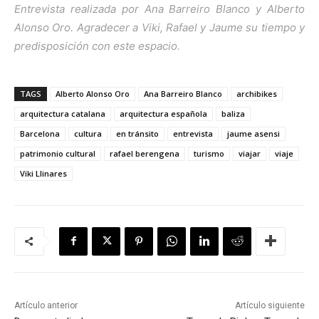
Entrevista realizada por Ana Barreiro Blanco y Alberto
Alonso Oro
.
Agradecer a Viki, Rafael y Jaume su tiempo y
predisposición con este espacio.
TAGS
Alberto Alonso Oro
Ana Barreiro Blanco
archibikes
arquitectura catalana
arquitectura española
baliza
Barcelona
cultura
en tránsito
entrevista
jaume asensi
patrimonio cultural
rafael berengena
turismo
viajar
viaje
Viki Llinares
Artículo anterior
Artículo siguiente