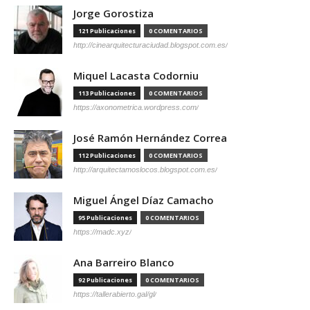
Jorge Gorostiza
121 Publicaciones
0 COMENTARIOS
http://cinearquitecturaciudad.blogspot.com.es/
Miquel Lacasta Codorniu
113 Publicaciones
0 COMENTARIOS
https://axonometrica.wordpress.com/
José Ramón Hernández Correa
112 Publicaciones
0 COMENTARIOS
http://arquitectamoslocos.blogspot.com.es/
Miguel Ángel Díaz Camacho
95 Publicaciones
0 COMENTARIOS
https://madc.xyz/
Ana Barreiro Blanco
92 Publicaciones
0 COMENTARIOS
https://tallerabierto.gal/gl/