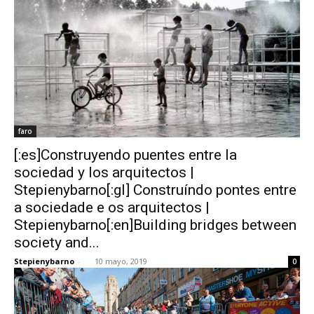
faro
[:es]Construyendo puentes entre la
sociedad y los arquitectos |
Stepienybarno[:gl] Construíndo pontes entre
a sociedade e os arquitectos |
Stepienybarno[:en]Building bridges between
society and...
Stepienybarno
-
10 mayo, 2019
0