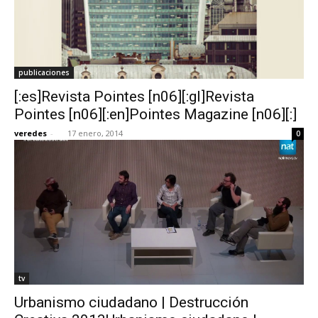
publicaciones
[:es]Revista Pointes [n06][:gl]Revista
Pointes [n06][:en]Pointes Magazine [n06][:]
veredes
-
17 enero, 2014
0
tv
Urbanismo ciudadano | Destrucción