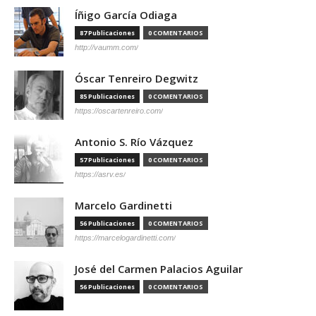
Íñigo García Odiaga
87 Publicaciones
0 COMENTARIOS
http://vaumm.com/
Óscar Tenreiro Degwitz
85 Publicaciones
0 COMENTARIOS
https://oscartenreiro.com/
Antonio S. Río Vázquez
57 Publicaciones
0 COMENTARIOS
https://asrv.es/
Marcelo Gardinetti
56 Publicaciones
0 COMENTARIOS
https://marcelogardinetti.com/
José del Carmen Palacios Aguilar
56 Publicaciones
0 COMENTARIOS