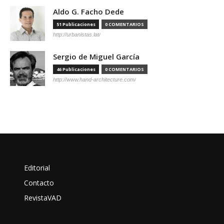
Aldo G. Facho Dede
51 Publicaciones
0 COMENTARIOS
http://urbanistas.lat/
Sergio de Miguel García
46 Publicaciones
0 COMENTARIOS
http://www.hand-architecture.com/
Editorial
Contacto
RevistaVAD