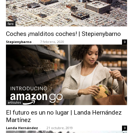
faro
Coches ¡malditos coches! | Stepienybarno
Stepienybarno
-
7 febrero, 2020
0
artículos
El futuro es un no lugar | Landa Hernández
Martínez
Landa Hernández
-
21 octubre, 2019
0