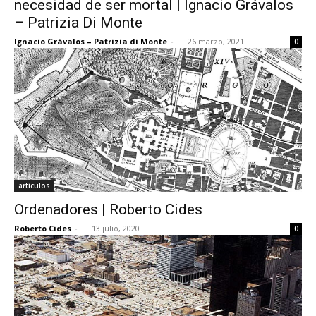
necesidad de ser mortal | Ignacio Grávalos
– Patrizia Di Monte
Ignacio Grávalos – Patrizia di Monte
-
26 marzo, 2021
0
[:]
artículos
Ordenadores | Roberto Cides
Roberto Cides
-
13 julio, 2020
0