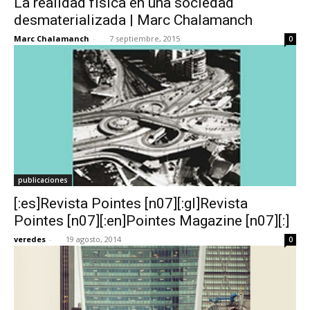
La realidad física en una sociedad
desmaterializada | Marc Chalamanch
Marc Chalamanch
-
7 septiembre, 2015
0
publicaciones
[:es]Revista Pointes [n07][:gl]Revista
Pointes [n07][:en]Pointes Magazine [n07][:]
veredes
-
19 agosto, 2014
0