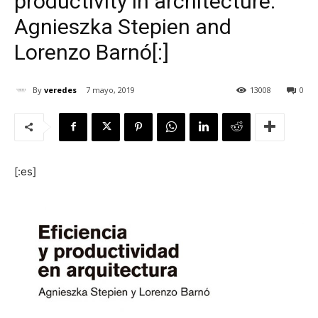
productivity in architecture.
Agnieszka Stepien and
Lorenzo Barnó[:]
[:]
By
veredes
7 mayo, 2019
13008
0
[:es]