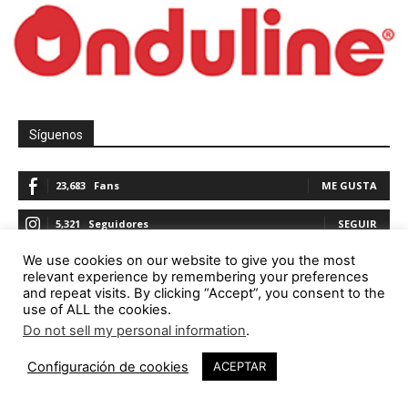
Síguenos
23,683
Fans
ME GUSTA
5,321
Seguidores
SEGUIR
We use cookies on our website to give you the most
1,844
Seguidores
SEGUIR
relevant experience by remembering your preferences
and repeat visits. By clicking “Accept”, you consent to the
23,782
Seguidores
SEGUIR
use of ALL the cookies.
Do not sell my personal information
.
Configuración de cookies
ACEPTAR
Promoción