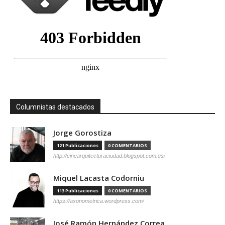
Columnistas destacados
Jorge Gorostiza
121 Publicaciones
0 COMENTARIOS
http://cinearquitecturaciudad.blogspot.com.es/
Miquel Lacasta Codorniu
113 Publicaciones
0 COMENTARIOS
https://axonometrica.wordpress.com/
José Ramón Hernández Correa