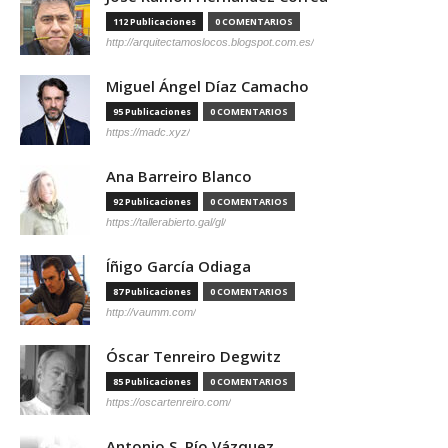
112 Publicaciones
0 COMENTARIOS
http://arquitectamoslocos.blogspot.com.es/
Miguel Ángel Díaz Camacho
95 Publicaciones
0 COMENTARIOS
https://madc.xyz/
Ana Barreiro Blanco
92 Publicaciones
0 COMENTARIOS
https://tallerabierto.gal/gl/
Íñigo García Odiaga
87 Publicaciones
0 COMENTARIOS
http://vaumm.com/
Óscar Tenreiro Degwitz
85 Publicaciones
0 COMENTARIOS
https://oscartenreiro.com/
Antonio S. Río Vázquez