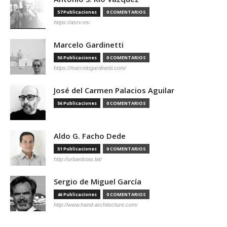
57 Publicaciones
0 COMENTARIOS
https://asrv.es/
Marcelo Gardinetti
56 Publicaciones
0 COMENTARIOS
https://marcelogardinetti.com/
José del Carmen Palacios Aguilar
56 Publicaciones
0 COMENTARIOS
Aldo G. Facho Dede
51 Publicaciones
0 COMENTARIOS
http://urbanistas.lat/
Sergio de Miguel García
46 Publicaciones
0 COMENTARIOS
http://www.hand-architecture.com/