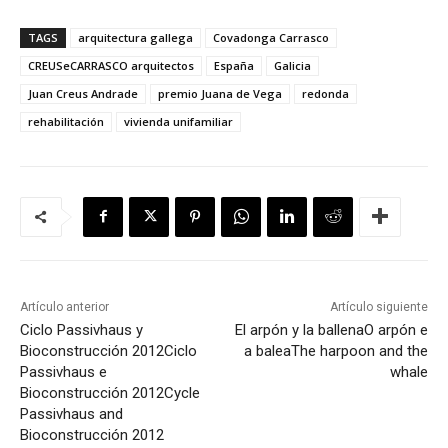
TAGS
arquitectura gallega
Covadonga Carrasco
CREUSeCARRASCO arquitectos
España
Galicia
Juan Creus Andrade
premio Juana de Vega
redonda
rehabilitación
vivienda unifamiliar
Artículo anterior
Artículo siguiente
Ciclo Passivhaus y
El arpón y la ballena
O arpón e
Bioconstrucción 2012
Ciclo
a balea
The harpoon and the
Passivhaus e
whale
Bioconstrucción 2012
Cycle
Passivhaus and
Bioconstrucción 2012