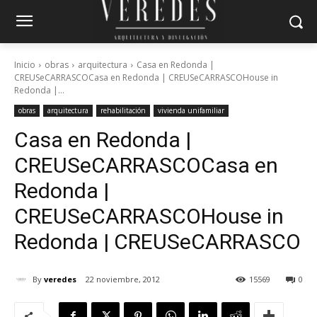
Inicio
obras
arquitectura
Casa en Redonda |
CREUSeCARRASCOCasa en Redonda | CREUSeCARRASCOHouse in
Redonda |...
obras
arquitectura
rehabilitación
vivienda unifamiliar
Casa en Redonda |
CREUSeCARRASCO
Casa en
Redonda |
CREUSeCARRASCO
House in
Redonda | CREUSeCARRASCO
By
veredes
22 noviembre, 2012
15569
0