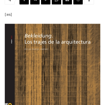
[:es]
[:]