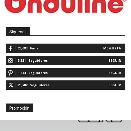
Síguenos
23,683
Fans
ME GUSTA
5,321
Seguidores
SEGUIR
1,844
Seguidores
SEGUIR
23,782
Seguidores
SEGUIR
Promoción