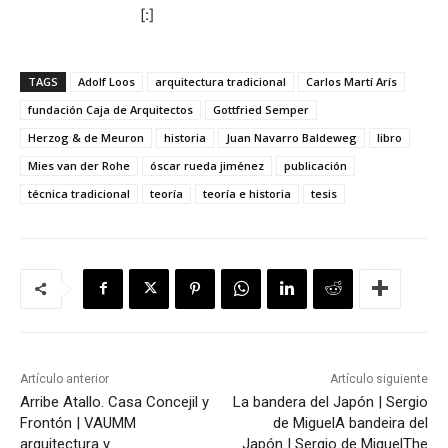
[:]
TAGS
Adolf Loos
arquitectura tradicional
Carlos Martí Arís
fundación Caja de Arquitectos
Gottfried Semper
Herzog & de Meuron
historia
Juan Navarro Baldeweg
libro
Mies van der Rohe
óscar rueda jiménez
publicación
técnica tradicional
teoría
teoría e historia
tesis
Artículo anterior
Artículo siguiente
Arribe Atallo. Casa Concejil y
La bandera del Japón | Sergio
Frontón | VAUMM
de Miguel
A bandeira del
arquitectura y
Japón | Sergio de Miguel
The