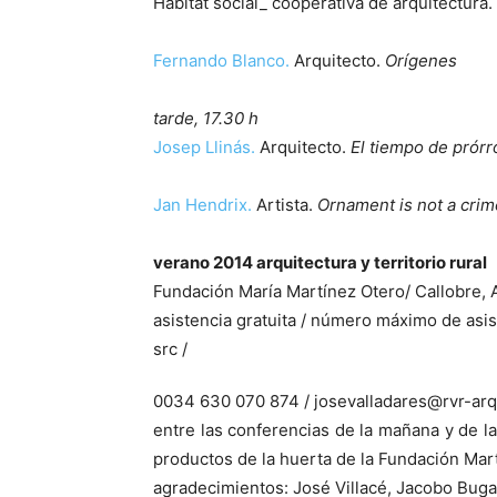
Habitat social_ cooperativa de arquitectura.
Fernando Blanco.
Arquitecto.
Orígenes
tarde, 17.30 h
Josep Llinás.
Arquitecto.
El tiempo de prórr
Jan Hendrix.
Artista.
Ornament is not a crim
verano 2014 arquitectura y territorio rural
Fundación María Martínez Otero/ Callobre, 
asistencia gratuita / número máximo de asi
src /
0034 630 070 874 / josevalladares@rvr-arq
entre las conferencias de la mañana y de l
productos de la huerta de la Fundación Mar
agradecimientos: José Villacé, Jacobo Bugar