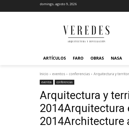
domingo, agosto 9, 2026
ARTÍCULOS
FARO
OBRAS
NASA
Inicio
eventos
conferencias
Arquitectura y territo
eventos
conferencias
Arquitectura y terri
2014
Arquitectura e
2014
Architecture 