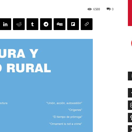
6588
0