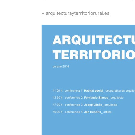
+ arquitecturayterritoriorural.es