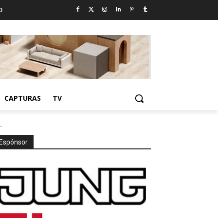
D
CAPTURAS
TV
.
Espónsor