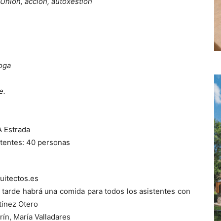
Unión, acción, autoxestión
oga
e.
A Estrada
stentes: 40 personas
uitectos.es
a tarde habrá una comida para todos los asistentes con
tínez Otero
ín, María Valladares