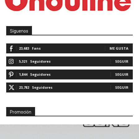
Síguenos
23,683
Fans
ME GUSTA
5,321
Seguidores
SEGUIR
1,844
Seguidores
SEGUIR
23,782
Seguidores
SEGUIR
Promoción