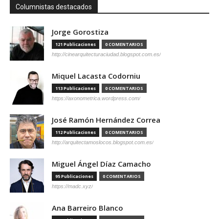
Columnistas destacados
Jorge Gorostiza
121 Publicaciones
0 COMENTARIOS
http://cinearquitecturaciudad.blogspot.com.es/
Miquel Lacasta Codorniu
113 Publicaciones
0 COMENTARIOS
https://axonometrica.wordpress.com/
José Ramón Hernández Correa
112 Publicaciones
0 COMENTARIOS
http://arquitectamoslocos.blogspot.com.es/
Miguel Ángel Díaz Camacho
95 Publicaciones
0 COMENTARIOS
https://madc.xyz/
Ana Barreiro Blanco