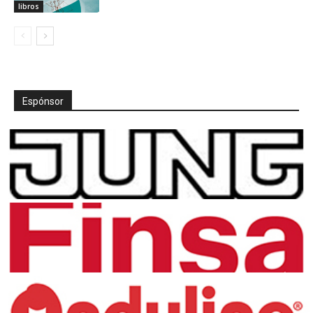
libros
Espónsor