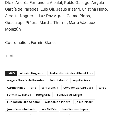
Díez, Andrés Fernández Albalat, Pablo Gallego, Ángela
García de Paredes, Luis Gil, Jesús Irisarri, Cristina Nieto,
Alberto Noguerol, Luz Paz Agras, Carme Pinós,
Guadalupe Piñera, Martha Thorne, María Vázquez
Molezún
Coordination: Fermín Blanco
+ info
TAGS
Alberto Noguerol
Andrés Fernández-Albalat Lois
Ángela García de Paredes
Antoni Gaudí
arquitectura
Carme Pinós
cine
conferencia
Covadonga Carrasco
curso
Fermín G. Blanco
fotografía
Frank Lloyd Wright
Fundación Luis Seoane
Guadalupe Piñera
Jesús Irisarri
Juan Creus Andrade
Luis Gil Pita
Luis Seoane López