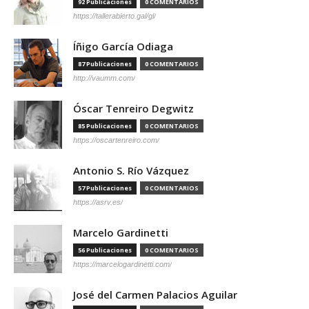
92 Publicaciones
0 COMENTARIOS
https://tallerabierto.gal/gl/
Íñigo García Odiaga
87 Publicaciones
0 COMENTARIOS
http://vaumm.com/
Óscar Tenreiro Degwitz
85 Publicaciones
0 COMENTARIOS
https://oscartenreiro.com/
Antonio S. Río Vázquez
57 Publicaciones
0 COMENTARIOS
https://asrv.es/
Marcelo Gardinetti
56 Publicaciones
0 COMENTARIOS
https://marcelogardinetti.com/
José del Carmen Palacios Aguilar