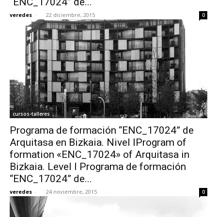
“ENC_17024” de...
veredes
-
22 diciembre, 2015
0
cursos-talleres
Programa de formación “ENC_17024” de
Arquitasa en Bizkaia. Nivel IProgram of
formation «ENC_17024» of Arquitasa in
Bizkaia. Level I Programa de formación
“ENC_17024” de...
veredes
-
24 noviembre, 2015
0