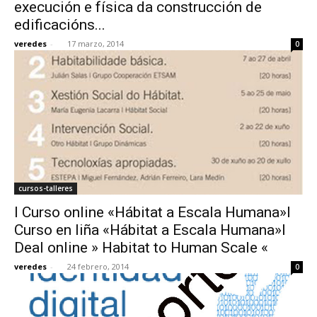
execución e física da construcción de
edificacións...
veredes
-
17 marzo, 2014
0
cursos-talleres
I Curso online «Hábitat a Escala Humana»I
Curso en liña «Hábitat a Escala Humana»I
Deal online » Habitat to Human Scale «
veredes
-
24 febrero, 2014
0