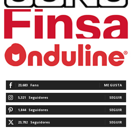
23,683
Fans
ME GUSTA
5,321
Seguidores
SEGUIR
1,844
Seguidores
SEGUIR
23,782
Seguidores
SEGUIR