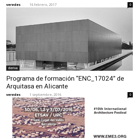
veredes
-
16 febrero, 2017
0
deriva
Programa de formación “ENC_17024” de
Arquitasa en Alicante
veredes
-
1 septiembre, 2016
0