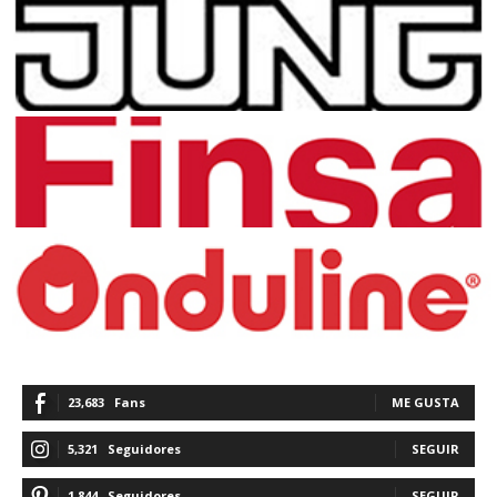
23,683
Fans
ME GUSTA
5,321
Seguidores
SEGUIR
1,844
Seguidores
SEGUIR