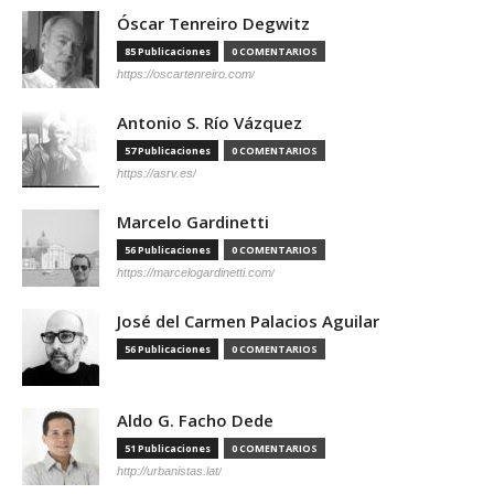
Óscar Tenreiro Degwitz
85 Publicaciones
0 COMENTARIOS
https://oscartenreiro.com/
Antonio S. Río Vázquez
57 Publicaciones
0 COMENTARIOS
https://asrv.es/
Marcelo Gardinetti
56 Publicaciones
0 COMENTARIOS
https://marcelogardinetti.com/
José del Carmen Palacios Aguilar
56 Publicaciones
0 COMENTARIOS
Aldo G. Facho Dede
51 Publicaciones
0 COMENTARIOS
http://urbanistas.lat/