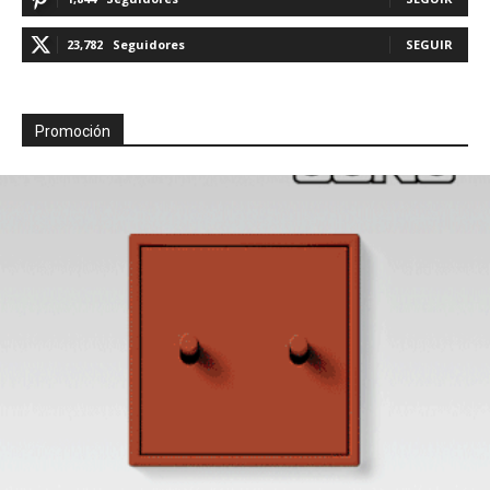
23,782
Seguidores
SEGUIR
Promoción