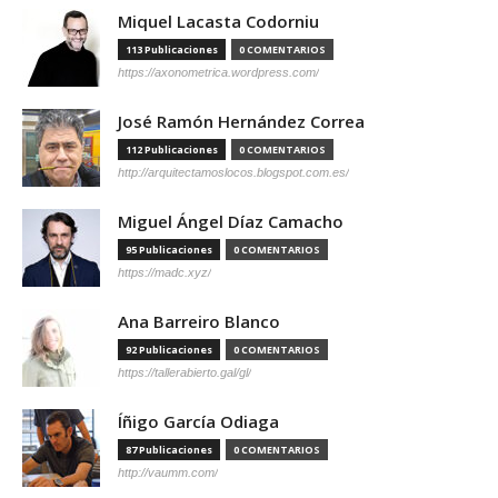
Miquel Lacasta Codorniu
113 Publicaciones
0 COMENTARIOS
https://axonometrica.wordpress.com/
José Ramón Hernández Correa
112 Publicaciones
0 COMENTARIOS
http://arquitectamoslocos.blogspot.com.es/
Miguel Ángel Díaz Camacho
95 Publicaciones
0 COMENTARIOS
https://madc.xyz/
Ana Barreiro Blanco
92 Publicaciones
0 COMENTARIOS
https://tallerabierto.gal/gl/
Íñigo García Odiaga
87 Publicaciones
0 COMENTARIOS
http://vaumm.com/