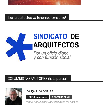
¡Los arquitectos ya tenemos convenio!
COLUMNISTAS/AUTORES (lista parcial)
Jorge Gorostiza
121 Publicaciones
0 COMENTARIOS
http://cinearquitecturaciudad.blogspot.com.es/