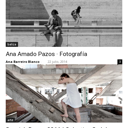
baliza
Ana Amado Pazos · Fotografía
Ana Barreiro Blanco
-
22 julio, 2014
3
arte