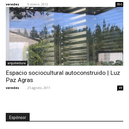
veredes
-
9 enero, 2012
950
arquitectura
Espacio sociocultural autoconstruido | Luz
Paz Agras
veredes
-
25 agosto, 2011
49
Espónsor