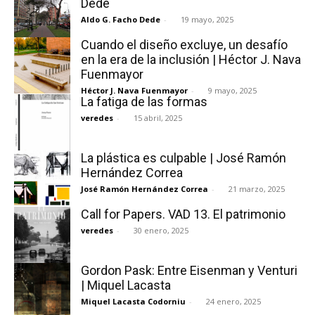
Dede
Aldo G. Facho Dede
-
19 mayo, 2025
Cuando el diseño excluye, un desafío
en la era de la inclusión | Héctor J. Nava
Fuenmayor
Héctor J. Nava Fuenmayor
-
9 mayo, 2025
La fatiga de las formas
veredes
-
15 abril, 2025
La plástica es culpable | José Ramón
Hernández Correa
José Ramón Hernández Correa
-
21 marzo, 2025
Call for Papers. VAD 13. El patrimonio
veredes
-
30 enero, 2025
Gordon Pask: Entre Eisenman y Venturi
| Miquel Lacasta
Miquel Lacasta Codorniu
-
24 enero, 2025