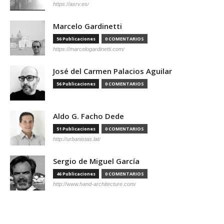
https://asrv.es/
Marcelo Gardinetti
56 Publicaciones
0 COMENTARIOS
https://marcelogardinetti.com/
José del Carmen Palacios Aguilar
56 Publicaciones
0 COMENTARIOS
Aldo G. Facho Dede
51 Publicaciones
0 COMENTARIOS
http://urbanistas.lat/
Sergio de Miguel García
46 Publicaciones
0 COMENTARIOS
http://www.hand-architecture.com/