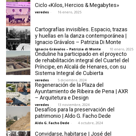
Ciclo «Kilos, Hercios & Megabytes»
veredes
-
16 enero, 2025
Cartografías invisibles. Espacio, trazas
y huellas en la danza contemporánea |
Ignacio Grávalos – Patrizia Di Monte
Ignacio Grávalos – Patrizia di Monte
-
10 enero, 2025
Onduline ha participado en el proyecto
de rehabilitación integral del Cuartel del
Príncipe, en Alcalá de Henares, con su
Sistema Integral de Cubierta
veredes
-
5 diciembre, 2024
Regeneración de la Plaza del
Ayuntamiento de Ribeira de Pena | AXR
– Arquitetura e Design
veredes
-
13 noviembre, 2024
Desafíos para la preservación del
patrimonio | Aldo G. Facho Dede
Aldo G. Facho Dede
-
4 octubre, 2024
Convidarse, habitarse | José del