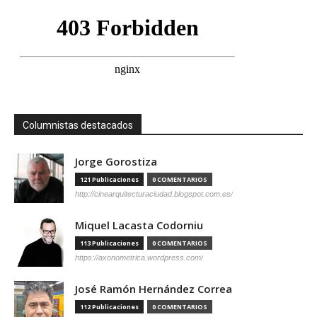
Columnistas destacados
Jorge Gorostiza
121 Publicaciones
0 COMENTARIOS
http://cinearquitecturaciudad.blogspot.com.es/
Miquel Lacasta Codorniu
113 Publicaciones
0 COMENTARIOS
https://axonometrica.wordpress.com/
José Ramón Hernández Correa
112 Publicaciones
0 COMENTARIOS