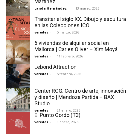
Martínez
Landa Hernández
-
13 marzo, 2026
Transitar el siglo XX. Dibujo y escultura
en las Colecciones ICO
veredes
-
5 marzo, 2026
6 viviendas de alquiler social en
Mallorca | Carles Oliver – Xim Moyá
veredes
-
11 febrero, 2026
Lebond Attraction
veredes
-
5 febrero, 2026
Center ROG. Centro de arte, innovación
y diseño | Mendoza Partida – BAX
Studio
veredes
-
21 enero, 2026
El Punto Gordo (T3)
veredes
-
8 enero, 2026