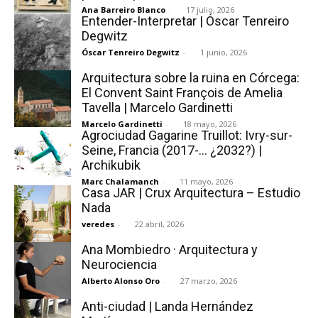
Ana Barreiro Blanco
-
17 julio, 2026
Entender-Interpretar | Óscar Tenreiro
Degwitz
Óscar Tenreiro Degwitz
-
1 junio, 2026
Arquitectura sobre la ruina en Córcega:
[:]
El Convent Saint François de Amelia
Tavella | Marcelo Gardinetti
Marcelo Gardinetti
-
18 mayo, 2026
Agrociudad Gagarine Truillot: Ivry-sur-
Seine, Francia (2017-… ¿2032?) |
Archikubik
Marc Chalamanch
-
11 mayo, 2026
Casa JAR | Crux Arquitectura – Estudio
Nada
veredes
-
22 abril, 2026
Ana Mombiedro · Arquitectura y
Neurociencia
Alberto Alonso Oro
-
27 marzo, 2026
Anti-ciudad | Landa Hernández