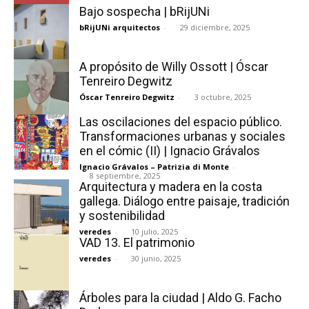
Bajo sospecha | bRijUNi
bRijUNi arquitectos
-
29 diciembre, 2025
A propósito de Willy Ossott | Óscar
Tenreiro Degwitz
Óscar Tenreiro Degwitz
-
3 octubre, 2025
Las oscilaciones del espacio público.
Transformaciones urbanas y sociales
en el cómic (II) | Ignacio Grávalos
Ignacio Grávalos – Patrizia di Monte
-
8 septiembre, 2025
Arquitectura y madera en la costa
gallega. Diálogo entre paisaje, tradición
y sostenibilidad
veredes
-
10 julio, 2025
VAD 13. El patrimonio
veredes
-
30 junio, 2025
Árboles para la ciudad | Aldo G. Facho