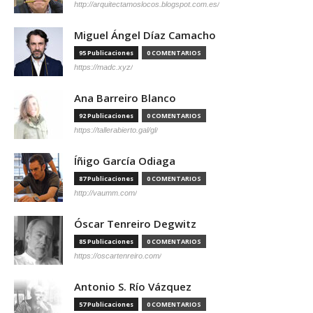
http://arquitectamoslocos.blogspot.com.es/
Miguel Ángel Díaz Camacho
95 Publicaciones
0 COMENTARIOS
https://madc.xyz/
Ana Barreiro Blanco
92 Publicaciones
0 COMENTARIOS
https://tallerabierto.gal/gl/
Íñigo García Odiaga
87 Publicaciones
0 COMENTARIOS
http://vaumm.com/
Óscar Tenreiro Degwitz
85 Publicaciones
0 COMENTARIOS
https://oscartenreiro.com/
Antonio S. Río Vázquez
57 Publicaciones
0 COMENTARIOS