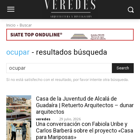
Inicio
Buscar
ocupar
- resultados búsqueda
Search
Si no está satisfecho con el resultado, por favor intente otra búsqueda.
Casa de la Juventud de Alcalá de
Guadaíra | Retuerto Arquitectos – dunar
arquitectos
veredes
-
29 julio, 2026
Una conversación con Fabiola Uribe y
Carlos Barberá sobre el proyecto «Casa
para Mariposas»