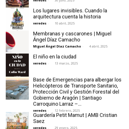
veredes
-
30 julio, 2025
Los lugares invisibles. Cuando la
arquitectura cuenta la historia
veredes
-
10 abril, 2025
Membranas y cascarones | Miguel
Ángel Díaz Camacho
Miguel Ángel Díaz Camacho
-
4 abril, 2025
El niño en la ciudad
veredes
-
13 marzo, 2025
Base de Emergencias para albergar los
Helicópteros de Transporte Sanitario,
Protección Civil y Gestión Forestal del
Gobierno de Aragón | Santiago
Carroquino Larraz –...
veredes
-
12 febrero, 2025
Guardería Petit Mamut | AMB Cristian
Saez
veredes
-
29 enero, 2025