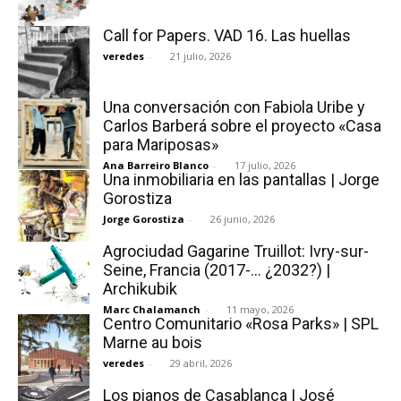
Call for Papers. VAD 16. Las huellas
veredes
-
21 julio, 2026
Una conversación con Fabiola Uribe y
Carlos Barberá sobre el proyecto «Casa
para Mariposas»
Ana Barreiro Blanco
-
17 julio, 2026
Una inmobiliaria en las pantallas | Jorge
Gorostiza
Jorge Gorostiza
-
26 junio, 2026
Agrociudad Gagarine Truillot: Ivry-sur-
Seine, Francia (2017-… ¿2032?) |
Archikubik
Marc Chalamanch
-
11 mayo, 2026
Centro Comunitario «Rosa Parks» | SPL
Marne au bois
veredes
-
29 abril, 2026
Los pianos de Casablanca | José