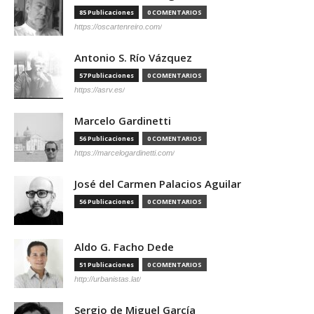
85 Publicaciones
0 COMENTARIOS
https://oscartenreiro.com/
Antonio S. Río Vázquez
57 Publicaciones
0 COMENTARIOS
https://asrv.es/
Marcelo Gardinetti
56 Publicaciones
0 COMENTARIOS
https://marcelogardinetti.com/
José del Carmen Palacios Aguilar
56 Publicaciones
0 COMENTARIOS
Aldo G. Facho Dede
51 Publicaciones
0 COMENTARIOS
http://urbanistas.lat/
Sergio de Miguel García