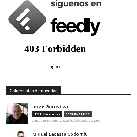
Columnistas destacados
Jorge Gorostiza
121 Publicaciones
0 COMENTARIOS
http://cinearquitecturaciudad.blogspot.com.es/
Miquel Lacasta Codorniu