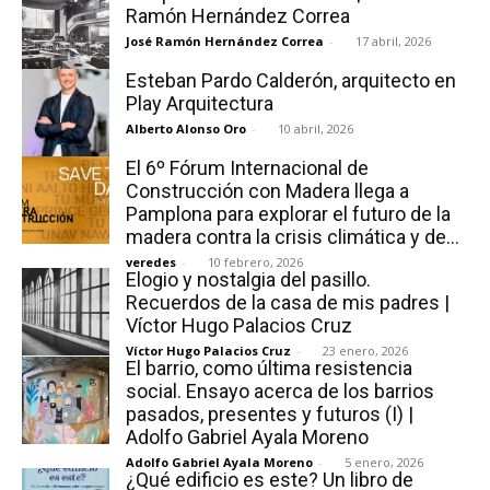
Ramón Hernández Correa
José Ramón Hernández Correa
-
17 abril, 2026
Esteban Pardo Calderón, arquitecto en
Play Arquitectura
Alberto Alonso Oro
-
10 abril, 2026
El 6º Fórum Internacional de
Construcción con Madera llega a
Pamplona para explorar el futuro de la
madera contra la crisis climática y de...
veredes
-
10 febrero, 2026
Elogio y nostalgia del pasillo.
Recuerdos de la casa de mis padres |
Víctor Hugo Palacios Cruz
Víctor Hugo Palacios Cruz
-
23 enero, 2026
El barrio, como última resistencia
social. Ensayo acerca de los barrios
pasados, presentes y futuros (I) |
Adolfo Gabriel Ayala Moreno
Adolfo Gabriel Ayala Moreno
-
5 enero, 2026
¿Qué edificio es este? Un libro de