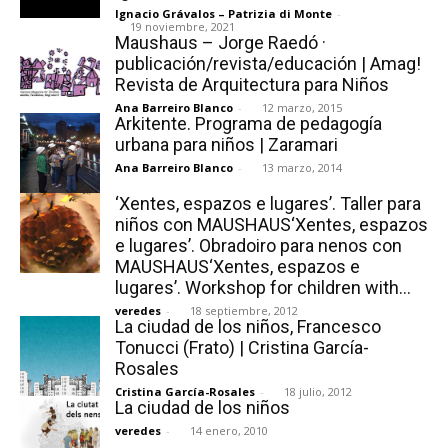
Ignacio Grávalos – Patrizia di Monte
-
19 noviembre, 2021
Maushaus – Jorge Raedó ·
publicación/revista/educación | Amag!
Revista de Arquitectura para Niños
Ana Barreiro Blanco
-
12 marzo, 2015
[:]
Arkitente. Programa de pedagogía
urbana para niños | Zaramari
Ana Barreiro Blanco
-
13 marzo, 2014
‘Xentes, espazos e lugares’. Taller para
niños con MAUSHAUS‘Xentes, espazos
e lugares’. Obradoiro para nenos con
MAUSHAUS‘Xentes, espazos e
lugares’. Workshop for children with...
veredes
-
18 septiembre, 2012
La ciudad de los niños, Francesco
Tonucci (Frato) | Cristina García-
Rosales
Cristina García-Rosales
-
18 julio, 2012
La ciudad de los niños
veredes
-
14 enero, 2010