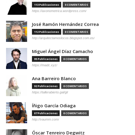
113 Publicaciones
0 COMENTARIOS
https://axonometrica.wordpress.com/
José Ramón Hernández Correa
112 Publicaciones
0 COMENTARIOS
http://arquitectamoslocos.blogspot.com.es/
Miguel Ángel Díaz Camacho
95 Publicaciones
0 COMENTARIOS
https://madc.xyz/
Ana Barreiro Blanco
92 Publicaciones
0 COMENTARIOS
https://tallerabierto.gal/gl/
Íñigo García Odiaga
87 Publicaciones
0 COMENTARIOS
http://vaumm.com/
Óscar Tenreiro Degwitz