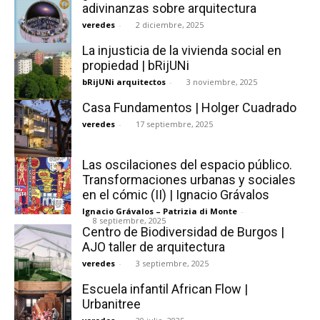
adivinanzas sobre arquitectura
veredes
-
2 diciembre, 2025
La injusticia de la vivienda social en
propiedad | bRijUNi
bRijUNi arquitectos
-
3 noviembre, 2025
Casa Fundamentos | Holger Cuadrado
veredes
-
17 septiembre, 2025
Las oscilaciones del espacio público.
Transformaciones urbanas y sociales
en el cómic (II) | Ignacio Grávalos
Ignacio Grávalos – Patrizia di Monte
-
8 septiembre, 2025
Centro de Biodiversidad de Burgos |
AJO taller de arquitectura
veredes
-
3 septiembre, 2025
Escuela infantil African Flow |
Urbanitree