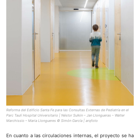
Reforma del Edificio Santa Fe para las Consultas Externas de Pediatría en el
Parc Taulí Hospital Universitario | Néstor Sulkin – Jan Llongueras – Walter
Marchissio – Maria Llongueres © Simón García | arqfoto
En cuanto a las circulaciones internas, el proyecto se ha