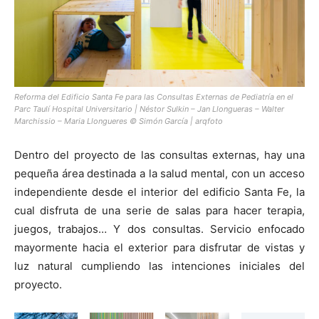
Reforma del Edificio Santa Fe para las Consultas Externas de Pediatría en el
Parc Taulí Hospital Universitario | Néstor Sulkin – Jan Llongueras – Walter
Marchissio – Maria Llongueres © Simón García | arqfoto
Dentro del proyecto de las consultas externas, hay una
pequeña área destinada a la salud mental, con un acceso
independiente desde el interior del edificio Santa Fe, la
cual disfruta de una serie de salas para hacer terapia,
juegos, trabajos… Y dos consultas. Servicio enfocado
mayormente hacia el exterior para disfrutar de vistas y
luz natural cumpliendo las intenciones iniciales del
proyecto.