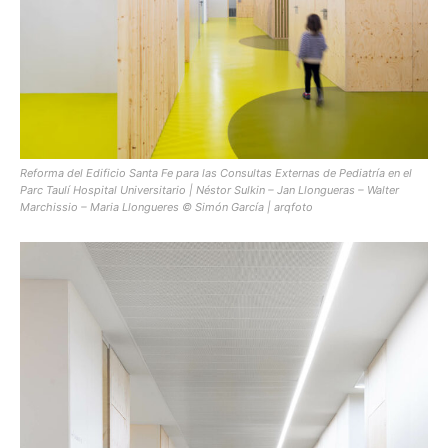
Reforma del Edificio Santa Fe para las Consultas Externas de Pediatría en el
Parc Taulí Hospital Universitario | Néstor Sulkin – Jan Llongueras – Walter
Marchissio – Maria Llongueres © Simón García | arqfoto