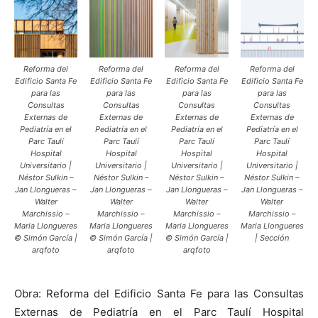
Reforma del
Reforma del
Reforma del
Reforma del
Edificio Santa Fe
Edificio Santa Fe
Edificio Santa Fe
Edificio Santa Fe
para las
para las
para las
para las
Consultas
Consultas
Consultas
Consultas
Externas de
Externas de
Externas de
Externas de
Pediatría en el
Pediatría en el
Pediatría en el
Pediatría en el
Parc Taulí
Parc Taulí
Parc Taulí
Parc Taulí
Hospital
Hospital
Hospital
Hospital
Universitario |
Universitario |
Universitario |
Universitario |
Néstor Sulkin –
Néstor Sulkin –
Néstor Sulkin –
Néstor Sulkin –
Jan Llongueras –
Jan Llongueras –
Jan Llongueras –
Jan Llongueras –
Walter
Walter
Walter
Walter
Marchissio –
Marchissio –
Marchissio –
Marchissio –
Maria Llongueres
Maria Llongueres
Maria Llongueres
Maria Llongueres
© Simón García |
© Simón García |
© Simón García |
| Sección
arqfoto
arqfoto
arqfoto
Obra: Reforma del Edificio Santa Fe para las Consultas
Externas de Pediatría en el Parc Taulí Hospital