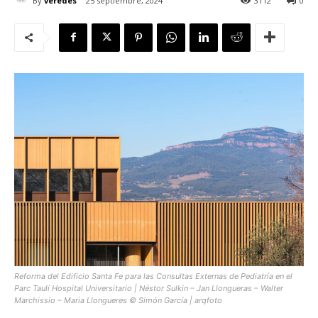
By
veredes
25 septiembre, 2024
3112
0
[:]
Reforma del Edificio Santa Fe para las Consultas Externas de Pediatría en el
Parc Taulí Hospital Universitario | Néstor Sulkin – Jan Llongueras – Walter
Marchissio – Maria Llongueres © Simón García | arqfoto