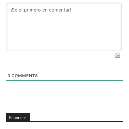
0
COMMENTS
Espónsor