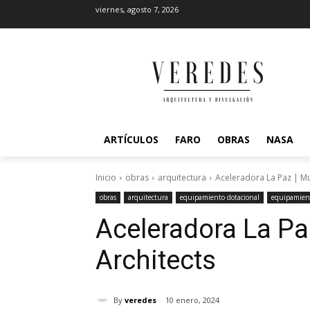
viernes, agosto 7, 2026
ARTÍCULOS
FARO
OBRAS
NASA
Inicio
obras
arquitectura
Aceleradora La Paz | Mu
obras
arquitectura
equipamiento dotacional
equipamient
Aceleradora La Paz
Architects
By
veredes
10 enero, 2024