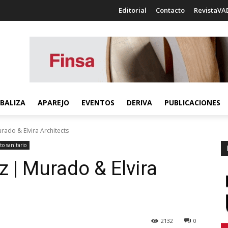
Editorial
Contacto
RevistaVA
BALIZA
APAREJO
EVENTOS
DERIVA
PUBLICACIONES
rado & Elvira Architects
o sanitario
 | Murado & Elvira
2132
0