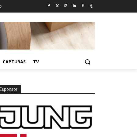
D
CAPTURAS
TV
Espónsor