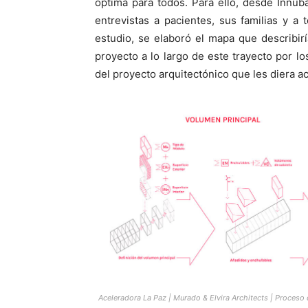
óptima para todos. Para ello, desde Innub
entrevistas a pacientes, sus familias y a 
estudio, se elaboró el mapa que describirí
proyecto a lo largo de este trayecto por l
del proyecto arquitectónico que les diera a
Aceleradora La Paz | Murado & Elvira Architects | Proceso 