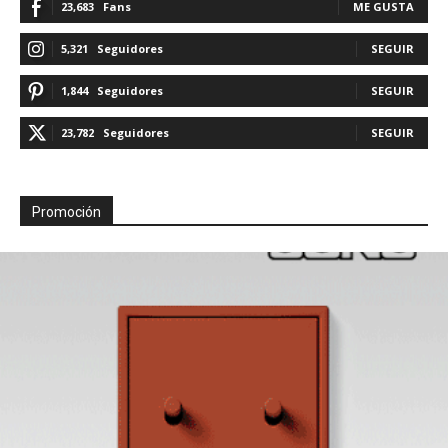
23,683
Fans
ME GUSTA
5,321
Seguidores
SEGUIR
1,844
Seguidores
SEGUIR
23,782
Seguidores
SEGUIR
Promoción