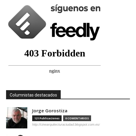
Columnistas destacados
Jorge Gorostiza
121 Publicaciones
0 COMENTARIOS
http://cinearquitecturaciudad.blogspot.com.es/