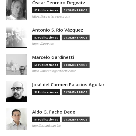
Óscar Tenreiro Degwitz
85 Publicaciones
0 COMENTARIOS
https://oscartenreiro.com/
Antonio S. Río Vázquez
57 Publicaciones
0 COMENTARIOS
https://asrv.es/
Marcelo Gardinetti
56 Publicaciones
0 COMENTARIOS
https://marcelogardinetti.com/
José del Carmen Palacios Aguilar
56 Publicaciones
0 COMENTARIOS
Aldo G. Facho Dede
51 Publicaciones
0 COMENTARIOS
http://urbanistas.lat/