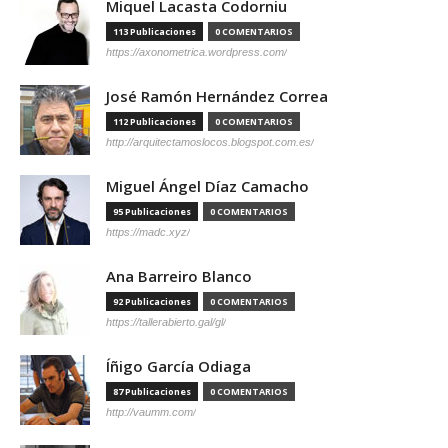
Miquel Lacasta Codorniu
113 Publicaciones
0 COMENTARIOS
https://axonometrica.wordpress.com/
José Ramón Hernández Correa
112 Publicaciones
0 COMENTARIOS
http://arquitectamoslocos.blogspot.com.es/
Miguel Ángel Díaz Camacho
95 Publicaciones
0 COMENTARIOS
https://madc.xyz/
Ana Barreiro Blanco
92 Publicaciones
0 COMENTARIOS
https://tallerabierto.gal/gl/
Íñigo García Odiaga
87 Publicaciones
0 COMENTARIOS
http://vaumm.com/