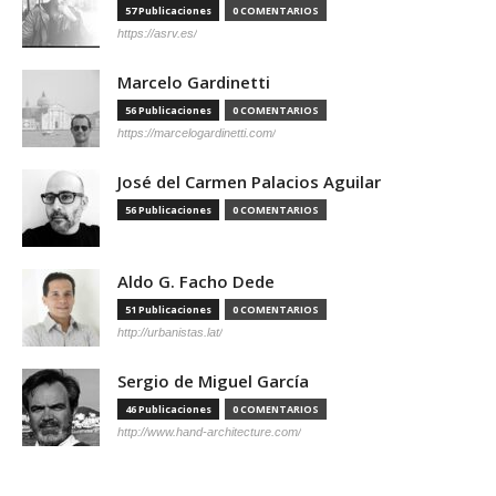
57 Publicaciones
0 COMENTARIOS
https://asrv.es/
Marcelo Gardinetti
56 Publicaciones
0 COMENTARIOS
https://marcelogardinetti.com/
José del Carmen Palacios Aguilar
56 Publicaciones
0 COMENTARIOS
Aldo G. Facho Dede
51 Publicaciones
0 COMENTARIOS
http://urbanistas.lat/
Sergio de Miguel García
46 Publicaciones
0 COMENTARIOS
http://www.hand-architecture.com/