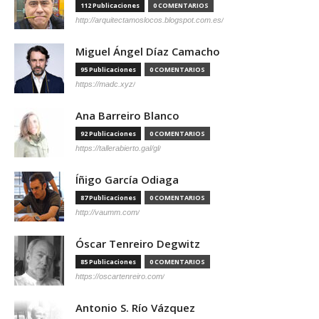
112 Publicaciones
0 COMENTARIOS
http://arquitectamoslocos.blogspot.com.es/
Miguel Ángel Díaz Camacho
95 Publicaciones
0 COMENTARIOS
https://madc.xyz/
Ana Barreiro Blanco
92 Publicaciones
0 COMENTARIOS
https://tallerabierto.gal/gl/
Íñigo García Odiaga
87 Publicaciones
0 COMENTARIOS
http://vaumm.com/
Óscar Tenreiro Degwitz
85 Publicaciones
0 COMENTARIOS
https://oscartenreiro.com/
Antonio S. Río Vázquez