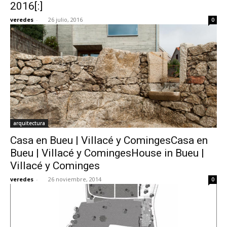
2016[:]
veredes
-
26 julio, 2016
0
arquitectura
Casa en Bueu | Villacé y ComingesCasa en
Bueu | Villacé y ComingesHouse in Bueu |
Villacé y Cominges
veredes
-
26 noviembre, 2014
0