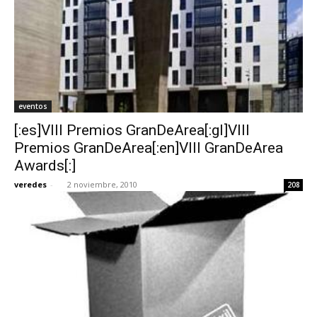
eventos
[:es]VIII Premios GranDeArea[:gl]VIII
Premios GranDeArea[:en]VIII GranDeArea
Awards[:]
veredes
-
2 noviembre, 2010
208