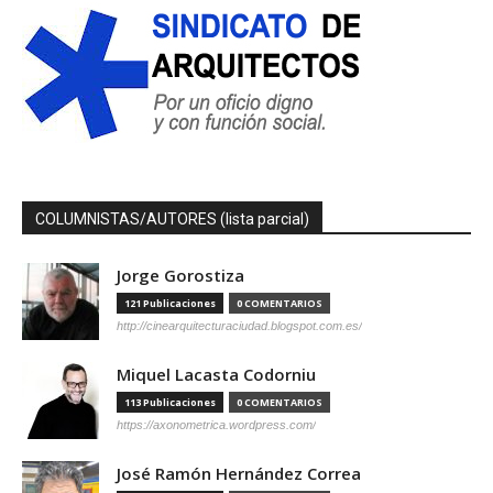
COLUMNISTAS/AUTORES (lista parcial)
Jorge Gorostiza
121 Publicaciones
0 COMENTARIOS
http://cinearquitecturaciudad.blogspot.com.es/
Miquel Lacasta Codorniu
113 Publicaciones
0 COMENTARIOS
https://axonometrica.wordpress.com/
José Ramón Hernández Correa