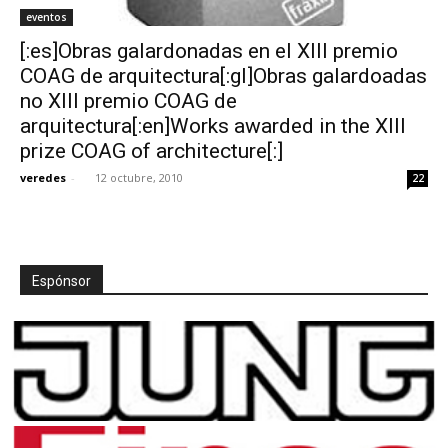
eventos
[:es]Obras galardonadas en el XIII premio
COAG de arquitectura[:gl]Obras galardoadas
no XIII premio COAG de
arquitectura[:en]Works awarded in the XIII
prize COAG of architecture[:]
veredes
-
12 octubre, 2010
22
Espónsor