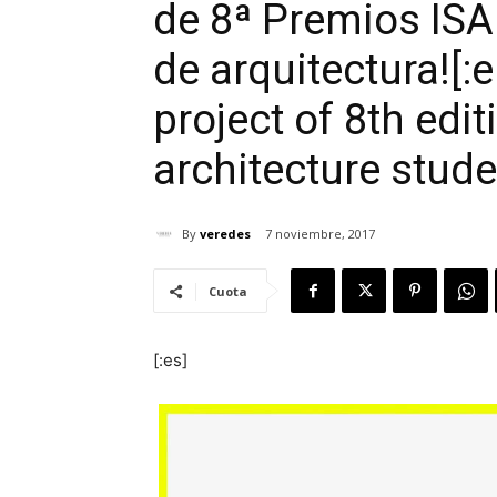
de 8ª Premios IS
de arquitectura![:
project of 8th ed
architecture studen
By
veredes
7 noviembre, 2017
Cuota
[:es]