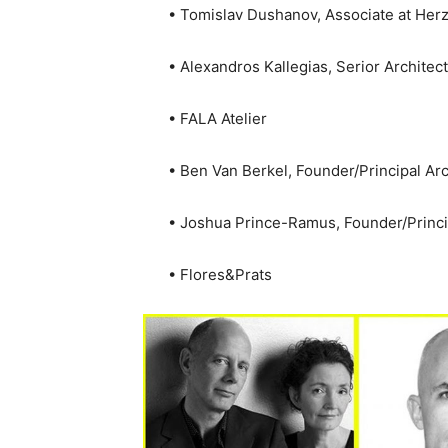
• Tomislav Dushanov, Associate at H
• Alexandros Kallegias, Serior Architec
• FALA Atelier
• Ben Van Berkel, Founder/Principal Ar
• Joshua Prince-Ramus, Founder/Princi
• Flores&Prats