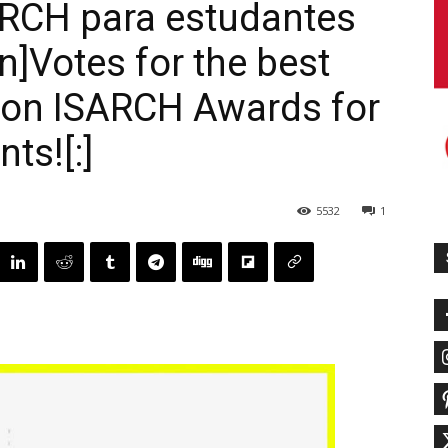
ARCH para estudantes
en]Votes for the best
ition ISARCH Awards for
ts![:]
5532
1