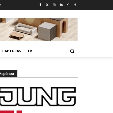
D
CAPTURAS
TV
Espónsor