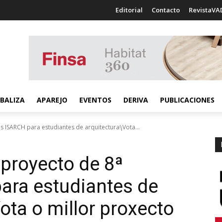
Editorial
Contacto
RevistaVA
BALIZA
APAREJO
EVENTOS
DERIVA
PUBLICACIONES
s ISARCH para estudiantes de arquitectura!¡Vota...
r proyecto de 8ª
ara estudiantes de
Vota o millor proxecto