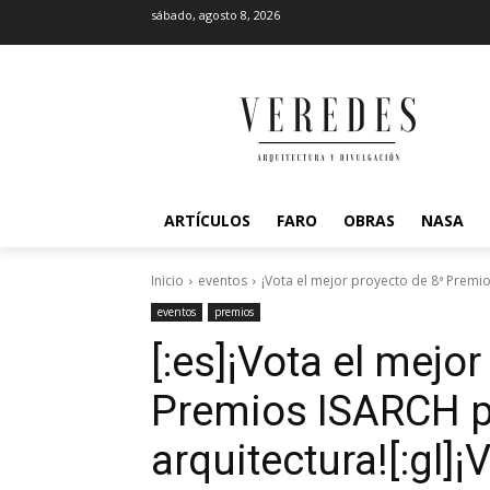
sábado, agosto 8, 2026
ARTÍCULOS
FARO
OBRAS
NASA
Inicio
eventos
¡Vota el mejor proyecto de 8ª Premio
eventos
premios
[:es]¡Vota el mejo
Premios ISARCH p
arquitectura![:gl]¡