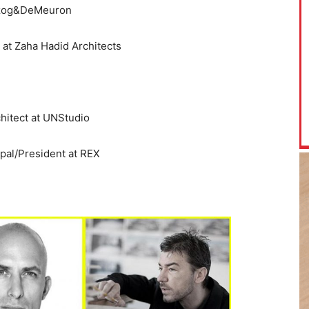
erzog&DeMeuron
t at Zaha Hadid Architects
chitect at UNStudio
pal/President at REX