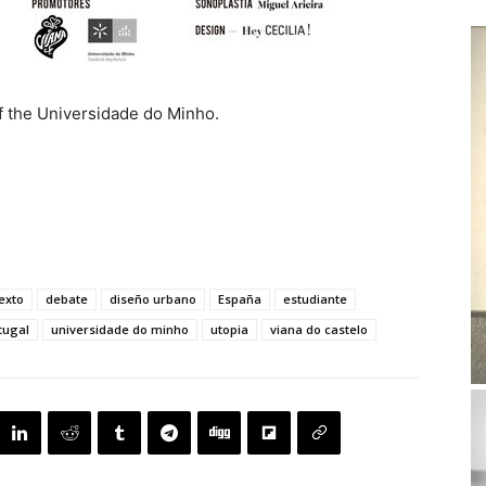
f the Universidade do Minho.
exto
debate
diseño urbano
España
estudiante
tugal
universidade do minho
utopia
viana do castelo