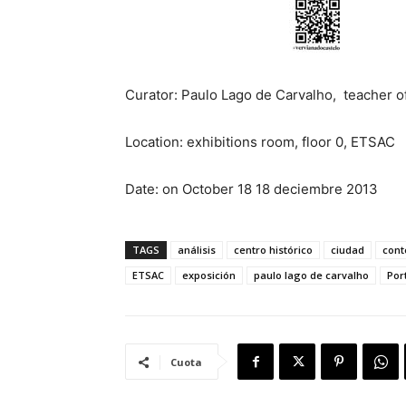
Curator: Paulo Lago de Carvalho, teacher o
Location: exhibitions room, floor 0, ETSAC
Date: on October 18 18 deciembre 2013
TAGS
análisis
centro histórico
ciudad
cont
ETSAC
exposición
paulo lago de carvalho
Por
Cuota