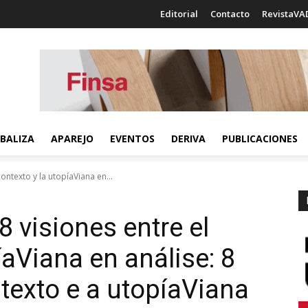
Editorial
Contacto
RevistaVA
BALIZA
APAREJO
EVENTOS
DERIVA
PUBLICACIONES
contexto y la utopíaViana en...
8 visiones entre el
ía
Viana en análise: 8
texto e a utopía
Viana