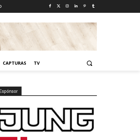
D
CAPTURAS
TV
Espónsor