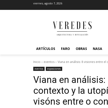
viernes, agosto 7, 2026
ARTÍCULOS
FARO
OBRAS
NASA
Inicio
eventos
Viana en análisis: 8 visiones entre el 
eventos
exposiciones
Viana en análisis: 
contexto y la utop
visóns entre o con