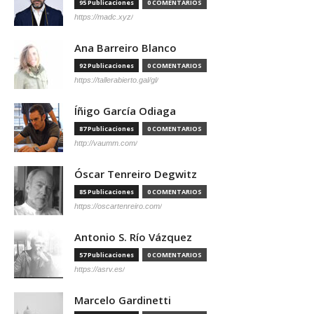
95 Publicaciones
0 COMENTARIOS
https://madc.xyz/
Ana Barreiro Blanco
92 Publicaciones
0 COMENTARIOS
https://tallerabierto.gal/gl/
Íñigo García Odiaga
87 Publicaciones
0 COMENTARIOS
http://vaumm.com/
Óscar Tenreiro Degwitz
85 Publicaciones
0 COMENTARIOS
https://oscartenreiro.com/
Antonio S. Río Vázquez
57 Publicaciones
0 COMENTARIOS
https://asrv.es/
Marcelo Gardinetti