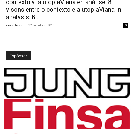
contexto y la utopíaViana en análise: 8
visóns entre o contexto e a utopíaViana in
analysis: 8...
veredes
-
22 octubre, 2013
0
[:]
Espónsor