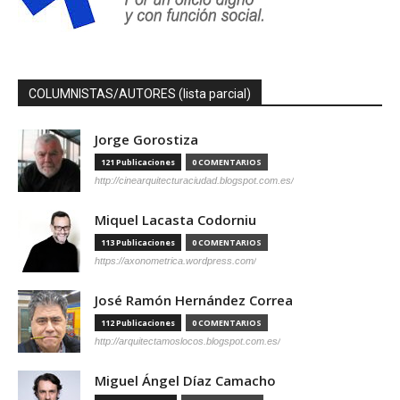
COLUMNISTAS/AUTORES (lista parcial)
Jorge Gorostiza
121 Publicaciones
0 COMENTARIOS
http://cinearquitecturaciudad.blogspot.com.es/
Miquel Lacasta Codorniu
113 Publicaciones
0 COMENTARIOS
https://axonometrica.wordpress.com/
José Ramón Hernández Correa
112 Publicaciones
0 COMENTARIOS
http://arquitectamoslocos.blogspot.com.es/
Miguel Ángel Díaz Camacho