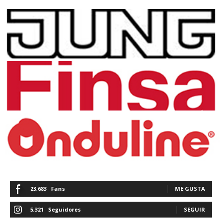
23,683
Fans
ME GUSTA
5,321
Seguidores
SEGUIR