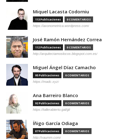
Miquel Lacasta Codorniu
113 Publicaciones
0 COMENTARIOS
https://axonometrica.wordpress.com/
José Ramón Hernández Correa
112 Publicaciones
0 COMENTARIOS
http://arquitectamoslocos.blogspot.com.es/
Miguel Ángel Díaz Camacho
95 Publicaciones
0 COMENTARIOS
https://madc.xyz/
Ana Barreiro Blanco
92 Publicaciones
0 COMENTARIOS
https://tallerabierto.gal/gl/
Íñigo García Odiaga
87 Publicaciones
0 COMENTARIOS
http://vaumm.com/