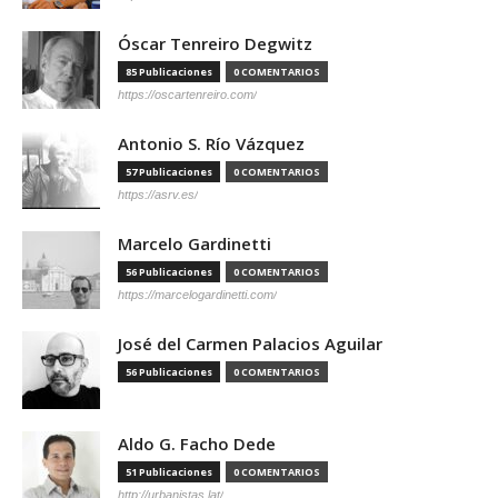
Óscar Tenreiro Degwitz
85 Publicaciones
0 COMENTARIOS
https://oscartenreiro.com/
Antonio S. Río Vázquez
57 Publicaciones
0 COMENTARIOS
https://asrv.es/
Marcelo Gardinetti
56 Publicaciones
0 COMENTARIOS
https://marcelogardinetti.com/
José del Carmen Palacios Aguilar
56 Publicaciones
0 COMENTARIOS
Aldo G. Facho Dede
51 Publicaciones
0 COMENTARIOS
http://urbanistas.lat/