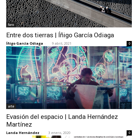
faro
Entre dos tierras | Íñigo García Odiaga
Íñigo García Odiaga
-
9 abril, 2021
0
arte
Evasión del espacio | Landa Hernández
Martínez
Landa Hernández
-
3 enero, 2020
0