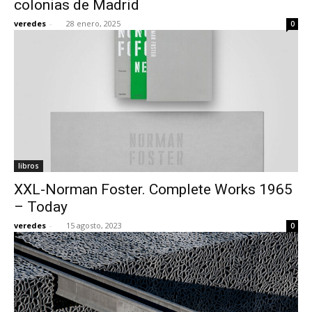
colonias de Madrid
veredes
-
28 enero, 2025
0
[:]
libros
XXL-Norman Foster. Complete Works 1965
– Today
veredes
-
15 agosto, 2023
0