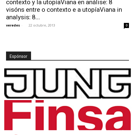
contexto y la utopíaViana en análise: 8
visóns entre o contexto e a utopíaViana in
analysis: 8...
veredes
-
22 octubre, 2013
0
[:]
Espónsor