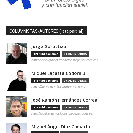
COLUMNISTAS/AUTORES (lista parcial)
Jorge Gorostiza
121 Publicaciones
0 COMENTARIOS
http://cinearquitecturaciudad.blogspot.com.es/
Miquel Lacasta Codorniu
113 Publicaciones
0 COMENTARIOS
https://axonometrica.wordpress.com/
José Ramón Hernández Correa
112 Publicaciones
0 COMENTARIOS
http://arquitectamoslocos.blogspot.com.es/
Miguel Ángel Díaz Camacho