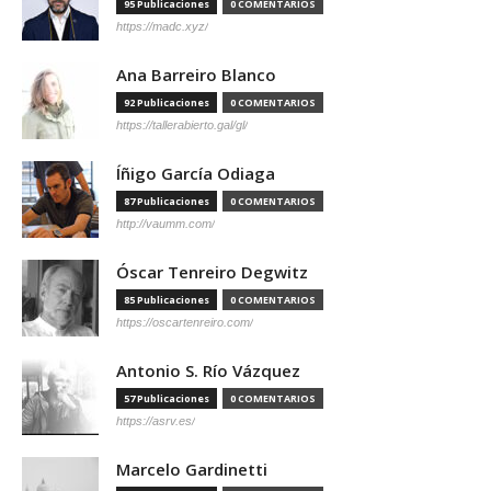
95 Publicaciones
0 COMENTARIOS
https://madc.xyz/
Ana Barreiro Blanco
92 Publicaciones
0 COMENTARIOS
https://tallerabierto.gal/gl/
Íñigo García Odiaga
87 Publicaciones
0 COMENTARIOS
http://vaumm.com/
Óscar Tenreiro Degwitz
85 Publicaciones
0 COMENTARIOS
https://oscartenreiro.com/
Antonio S. Río Vázquez
57 Publicaciones
0 COMENTARIOS
https://asrv.es/
Marcelo Gardinetti